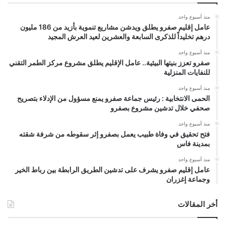
منذ أسبوع واحد
عامل إقليم صفرو يطلق ويدشن مشاريع تنموية بأزيد من 186 مليون
درهم تخليداً للذكرى السابعة والعشرين لعيد العرش المجيد
منذ أسبوع واحد
صفرو تعزز بنيتها البيئية.. عامل الإقليم يطلق مشروع مركز الطمر التقني
للنفايات المنزلية
منذ أسبوع واحد
الحمى الانتخابية : رئيس جماعة صفرو يمنع مسؤول من الإدلاء بتصريح
صحفي خلال تدشين مشروع بصفرو
منذ أسبوع واحد
فتح تحقيق في وفاة طبيب يعمل بصفرو إثر سقوطه من شرفة شقته
بمدينة فاس
منذ أسبوع واحد
عامل إقليم صفرو يشرف على تدشين الطريق الرابطة بين رباط الخير
وجماعة إغزران
أخر المقالات