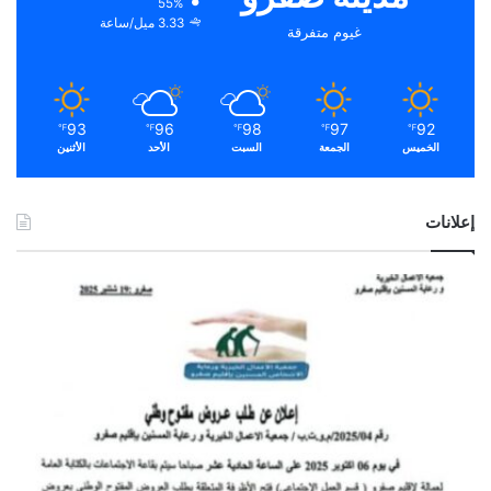
55%
3.33 ميل/ساعة
غيوم متفرقة
93
96
98
97
92
℉
℉
℉
℉
℉
الخميس
الجمعة
السبت
الأحد
الأثنين
إعلانات