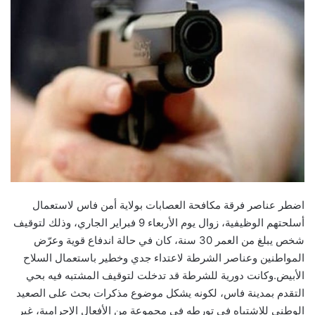
اضطر عناصر فرقة مكافحة العصابات بولاية أمن فاس لاستعمال
أسلحتهم الوظيفية، زوال يوم الأربعاء 9 فبراير الجاري، وذلك لتوقيف
شخص يبلغ من العمر 30 سنة، كان في حالة اندفاع قوية وعرّض
المواطنين وعناصر الشرطة لاعتداء جدي وخطير باستعمال السلاح
الأبيض.وكانت دورية للشرطة قد تدخلت لتوقيف المشتبه فيه بحي
التقدم بمدينة فاس، لكونه يشكل موضوع مذكرات بحث على الصعيد
الوطني للاشتباه في تورطه في مجموعة من الأفعال الإجرامية، غير