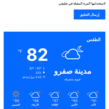
لاستخدامها المرة المقبلة في تعليقي.
الطقس
82
℉
مدينة صفرو
82º - 82º
32%
3.42 ميل/ساعة
غيوم متفرقة
99
98
97
95
91
℉
℉
℉
℉
℉
الأحد
الأثنين
الثلاثاء
الأربعاء
الخميس