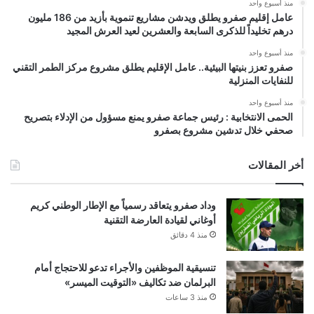
منذ أسبوع واحد
عامل إقليم صفرو يطلق ويدشن مشاريع تنموية بأزيد من 186 مليون
درهم تخليداً للذكرى السابعة والعشرين لعيد العرش المجيد
منذ أسبوع واحد
صفرو تعزز بنيتها البيئية.. عامل الإقليم يطلق مشروع مركز الطمر التقني
للنفايات المنزلية
منذ أسبوع واحد
الحمى الانتخابية : رئيس جماعة صفرو يمنع مسؤول من الإدلاء بتصريح
صحفي خلال تدشين مشروع بصفرو
أخر المقالات
وداد صفرو يتعاقد رسمياً مع الإطار الوطني كريم
أوغاني لقيادة العارضة التقنية
منذ 4 دقائق
تنسيقية الموظفين والأجراء تدعو للاحتجاج أمام
البرلمان ضد تكاليف «التوقيت الميسر»
منذ 3 ساعات