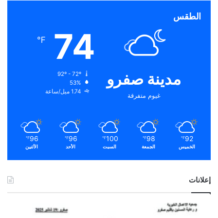
الطقس
74
℉
مدينة صفرو
92º - 72º
53%
1.74 ميل/ساعة
غيوم متفرقة
96
96
100
98
92
℉
℉
℉
℉
℉
الخميس
الجمعة
السبت
الأحد
الأثنين
إعلانات