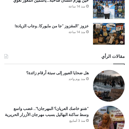
حين يهزم اللسان صاحبه…ياسمين المغور تعوي
منذ 14 ساعة
عزوز “المقزوز “جا من مايوركا..وجاب الزيادة!
منذ 14 ساعة
مقالات الرأي
هل ضحايا العبور إلى سبتة أرقام زائدة؟
منذ يوم واحد
“شنو خاصك العريان؟ المهرجان!”.. غضب واسع
وسط ساكنة البهاليل بسبب مهرجان الأزرار الحريرية
منذ 3 أسابيع