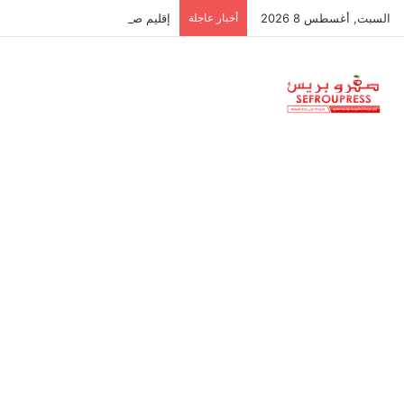
السبت, أغسطس 8 2026
أخبار عاجلة
إقليم صفرو: المواطن خدام… والجم