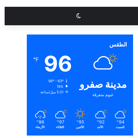
الوضع المظلم
الطقس
96
℉
مدينة صفرو
96º - 83º
18%
5.01 ميل/ساعة
غيوم متفرقة
98
97
95
92
94
℉
℉
℉
℉
℉
السبت
الأحد
الأثنين
الثلاثاء
الأربعاء