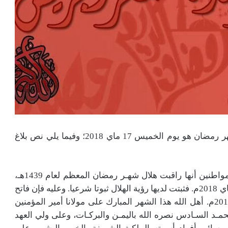
أعلنت وزارة الأوقاف والشؤون الإسلامية أن فاتح شهر رمضان هو يوم الخميس 17 ماي 2018؛ وفيما يلي نص بلاغ
تنهـي وزارة الأوقاف والشؤون الإسلاميـة إلى علم المواطنين أنها راقبت هلال شهـر رمضان المعظم لعام 1439هـ،
بعد مغرب يوم الأربعاء 29 شعبان 1439هـ موافق 16 ماي 2018م. فثبتت لديها رؤية الهلال ثبوتا شرعيا. وعليه فإن فاتح
شهـر رمضان المعظم هو يوم غد الخميس 17 ماي 2018م. أهل الله هذا الشهر المبارك على مولانا أمير المؤمنين
ـد السـادس نصره الله باليمـن والبركـات، وعلى ولي العهد