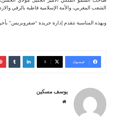
صاحب السمو الملكي الأمير الجليل مولاي الحسن، و
الشعب المغربي، والأمة الإسلامية قاطبة بالرقي والازده
وبهذه المناسبة تتقدم إدارة جريدة “صفروبريس” بأحر ال
لينكدإن
فيسبوك
‫X
يوسف مسكين
موقع
الويب