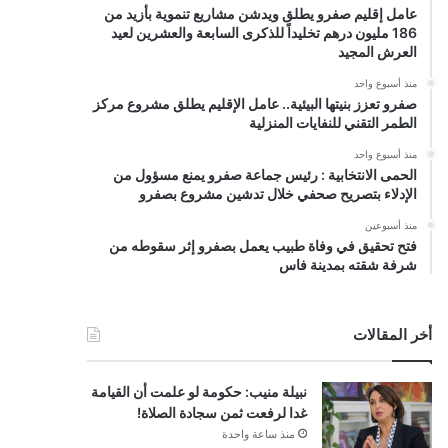
عامل إقليم صفرو يطلق ويدشن مشاريع تنموية بأزيد من
186 مليون درهم تخليداً للذكرى السابعة والعشرين لعيد
العرش المجيد
منذ أسبوع واحد
صفرو تعزز بنيتها البيئية.. عامل الإقليم يطلق مشروع مركز
الطمر التقني للنفايات المنزلية
منذ أسبوع واحد
الحمى الانتخابية : رئيس جماعة صفرو يمنع مسؤول من
الإدلاء بتصريح صحفي خلال تدشين مشروع بصفرو
منذ أسبوعين
فتح تحقيق في وفاة طبيب يعمل بصفرو إثر سقوطه من
شرفة شقته بمدينة فاس
أخر المقالات
نبيلة منيب: حكومة لو علمت أن القيامة
غدا لرفعت ثمن سجادة الصلاة!
منذ ساعة واحدة