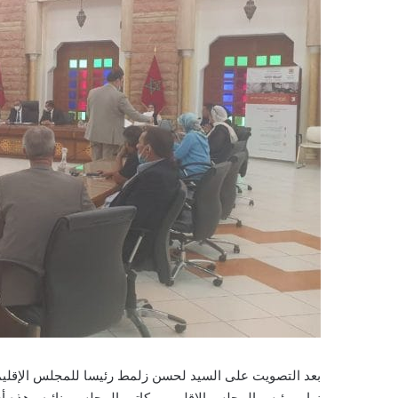
نواب رئيس المجلس الإقليمي وكاتب المجلس ونائبه وهذه أ