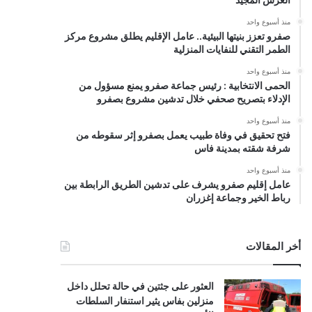
منذ أسبوع واحد
صفرو تعزز بنيتها البيئية.. عامل الإقليم يطلق مشروع مركز
الطمر التقني للنفايات المنزلية
منذ أسبوع واحد
الحمى الانتخابية : رئيس جماعة صفرو يمنع مسؤول من
الإدلاء بتصريح صحفي خلال تدشين مشروع بصفرو
منذ أسبوع واحد
فتح تحقيق في وفاة طبيب يعمل بصفرو إثر سقوطه من
شرفة شقته بمدينة فاس
منذ أسبوع واحد
عامل إقليم صفرو يشرف على تدشين الطريق الرابطة بين
رباط الخير وجماعة إغزران
أخر المقالات
العثور على جثتين في حالة تحلل داخل
منزلين بفاس يثير استنفار السلطات