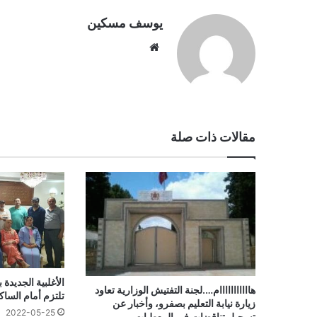
يوسف مسكين
موقع
الويب
مقالات ذات صلة
الأغلبية الجديدة
هااااااااااام….لجنة التفتيش الوزارية تعاود
تلتزم أمام الساكن
زيارة نيابة التعليم بصفرو، وأخبار عن
2022-05-25
تسجيل تناقضات في المعطيات‎