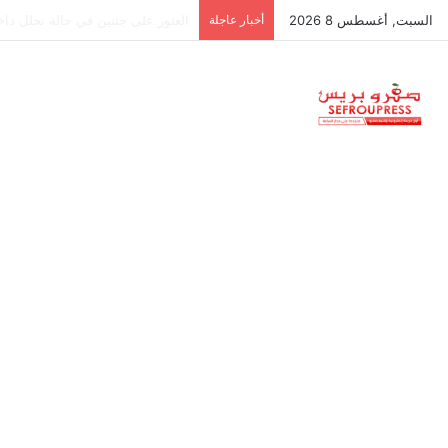
السبت, أغسطس 8 2026
أخبار عاجلة
جمعية استقلالية في جزر البليار: س