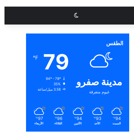
الوضع المظلم
الطقس
79
℉
مدينة صفرو
94º - 78º
35%
3.58 ميل/ساعة
غيوم متفرقة
97
96
94
93
94
℉
℉
℉
℉
℉
السبت
الأحد
الأثنين
الثلاثاء
الأربعاء