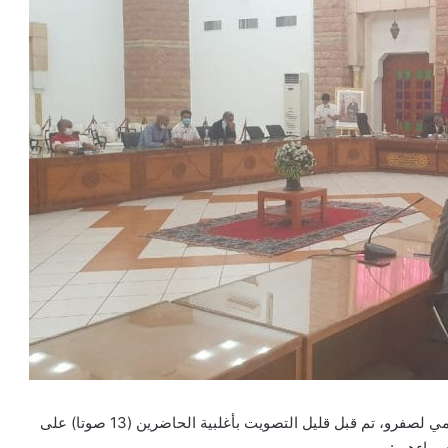
بعد التصويت على السيد لحسن زلمط رئيسا للمجلس الإقليمي لصفرو، تم قبل قليل التصويت بأغلبية الحاضرين (13 صوتا) على
سماءهم :