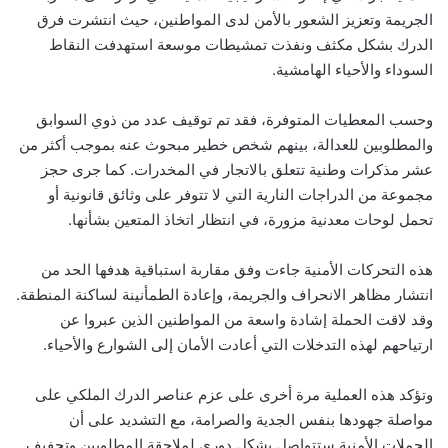
الجريمة وتعزيز الشعور بالأمن لدى المواطنين، حيث انتشرت فرق
الدرك بشكل مكثف ونفذت تمشيطات موسعة استهدفت النقاط
السوداء والأحياء الهامشية.
وحسب المعطيات المتوفرة، فقد تم توقيف عدد من ذوي السوابق
والمطلوبين للعدالة، بينهم شخص خطير مبحوث عنه بموجب أكثر من
عشر مذكرات وطنية تتعلق بالاتجار في المخدرات. كما جرى حجز
مجموعة من الدراجات النارية التي لا تتوفر على وثائق قانونية أو
تحمل لوحات معدنية مزورة، في انتظار اتخاذ المتعين بشأنها.
هذه التحركات الأمنية جاءت وفق مقاربة استباقية هدفها الحد من
انتشار مظاهر الانحراف والجريمة، وإعادة الطمأنينة لساكنة المنطقة.
وقد لاقت الحملة إشادة واسعة من المواطنين الذين عبروا عن
ارتياحهم لهذه التدخلات التي أعادت الأمان إلى الشوارع والأحياء.
وتؤكد هذه العملية مرة أخرى على عزم عناصر الدرك الملكي على
مواصلة جهودها بنفس الجدية والصرامة، مع التشديد على أن
الحملات الأمنية ستتواصل بشكل دوري لملاحقة المطلوبين وتجفيف