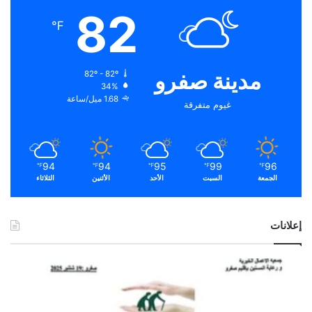
82
℉
مدينة صفرو
82º - 82º
34%
1.68 ميل/ساعة
غيوم متفرقة
94
94
95
99
96
℉
℉
℉
℉
℉
الجمعة
السبت
الأحد
الأثنين
الثلاثاء
إعلانات