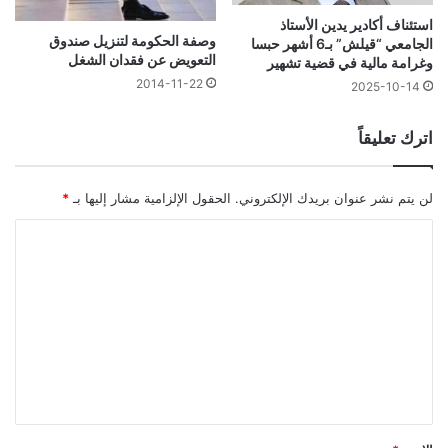
استئناف أكادير يدين الأستاذ
وصفة الحكومة لتنزيل صندوق
الجامعي “قيلش” بـ6 أشهر حبسا
التعويض عن فقدان الشغل
وغرامة مالية في قضية تشهير
2014-11-22
2025-10-14
اترك تعليقاً
لن يتم نشر عنوان بريدك الإلكتروني.
الحقول الإلزامية مشار إليها بـ
*
ا
ل
ت
ع
ل
ي
ق
*