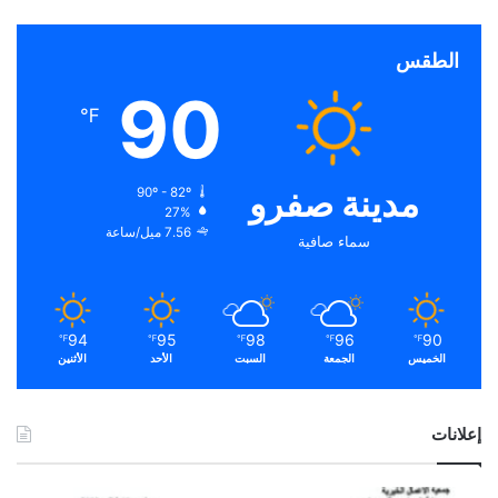
الطقس
90
℉
مدينة صفرو
90º - 82º
27%
7.56 ميل/ساعة
سماء صافية
94
95
98
96
90
℉
℉
℉
℉
℉
الخميس
الجمعة
السبت
الأحد
الأثنين
إعلانات