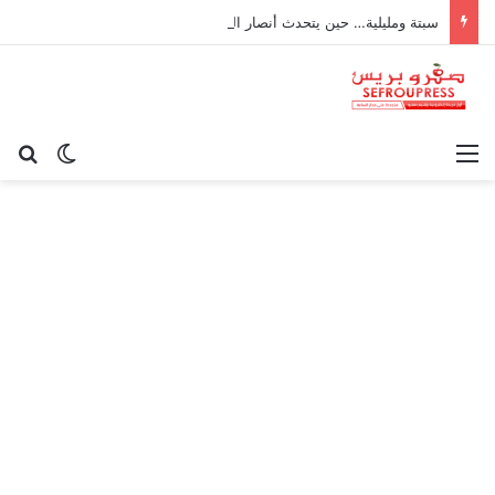
سبتة ومليلية… حين يتحدث أنصار الديمقراطية بلسان الاستعمار
القائمة
بح
الوضع ا