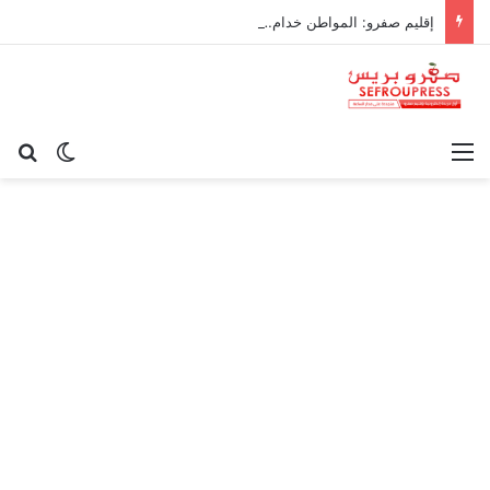
إقليم صفرو: المواطن خدام… والجماعة ناعسة!
القائمة
بح
الوضع ا