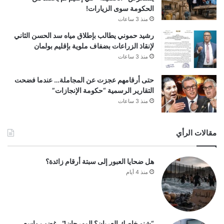
الحكومة سوى الزيارات!
منذ 3 ساعات
رشيد حموني يطالب بإطلاق مياه سد الحسن الثاني
لإنقاذ الزراعات بضفاف ملوية بإقليم بولمان
منذ 3 ساعات
حتى أرقامهم عجزت عن المجاملة… عندما فضحت
التقارير الرسمية “حكومة الإنجازات”
منذ 3 ساعات
مقالات الرأي
هل ضحايا العبور إلى سبتة أرقام زائدة؟
منذ 4 أيام
“شنو خاصك العريان؟ المهرجان!”.. غضب واسع