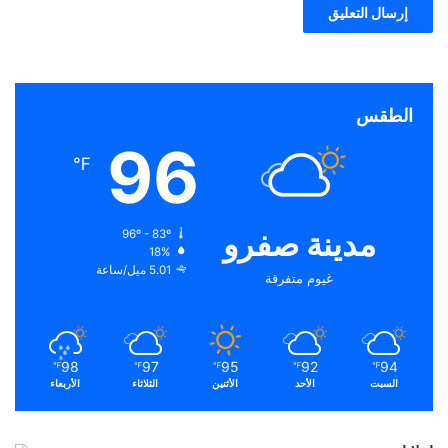
الطقس
96
℉
مدينة صفرو
96º - 83º
18%
5.01 ميل/ساعة
غيوم متفرقة
98
97
95
92
94
℉
℉
℉
℉
℉
السبت
الأحد
الأثنين
الثلاثاء
الأربعاء