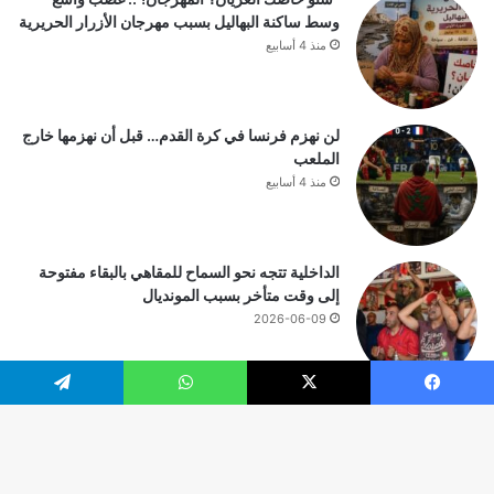
وسط ساكنة البهاليل بسبب مهرجان الأزرار الحريرية
منذ 4 أسابيع
لن نهزم فرنسا في كرة القدم… قبل أن نهزمها خارج
الملعب
منذ 4 أسابيع
الداخلية تتجه نحو السماح للمقاهي بالبقاء مفتوحة
إلى وقت متأخر بسبب المونديال
2026-06-09
يسبوك
‫X
واتساب
تيلقرام
© حقوق النشر 2026، جميع الحقوق محفوظة |
زر