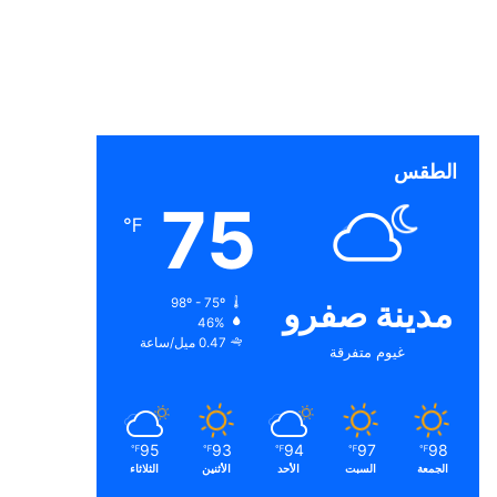
الطقس
75
℉
مدينة صفرو
98º - 75º
46%
0.47 ميل/ساعة
غيوم متفرقة
95
93
94
97
98
℉
℉
℉
℉
℉
الجمعة
السبت
الأحد
الأثنين
الثلاثاء