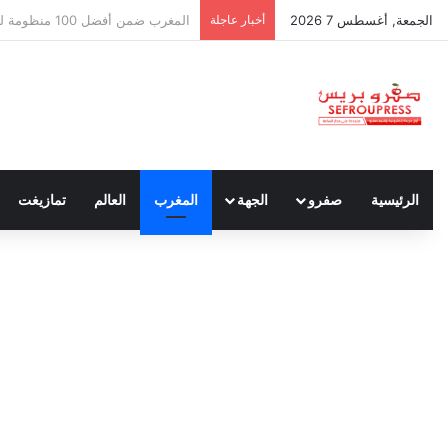
الجمعة, أغسطس 7 2026
أخبار عاجلة
سبتة ومليلية… حين يتحدث أنصار الد
الرئيسية
صفرو
الجهة
المغرب
العالم
تمازيغت