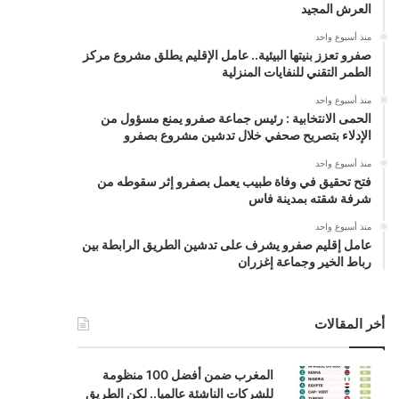
العرش المجيد
منذ أسبوع واحد
صفرو تعزز بنيتها البيئية.. عامل الإقليم يطلق مشروع مركز
الطمر التقني للنفايات المنزلية
منذ أسبوع واحد
الحمى الانتخابية : رئيس جماعة صفرو يمنع مسؤول من
الإدلاء بتصريح صحفي خلال تدشين مشروع بصفرو
منذ أسبوع واحد
فتح تحقيق في وفاة طبيب يعمل بصفرو إثر سقوطه من
شرفة شقته بمدينة فاس
منذ أسبوع واحد
عامل إقليم صفرو يشرف على تدشين الطريق الرابطة بين
رباط الخير وجماعة إغزران
أخر المقالات
المغرب ضمن أفضل 100 منظومة
للشركات الناشئة عالميا.. لكن الطريق