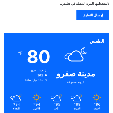
لاستخدامها المرة المقبلة في تعليقي.
الطقس
80
℉
مدينة صفرو
80º - 80º
36%
1.52 ميل/ساعة
غيوم متفرقة
94
94
95
99
96
℉
℉
℉
℉
℉
الجمعة
السبت
الأحد
الأثنين
الثلاثاء