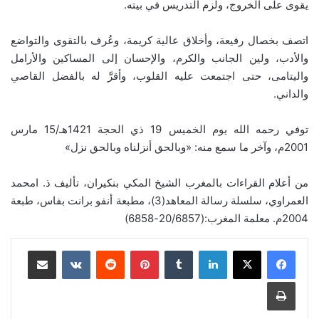
يقوى على الخروج، ولزم التدريس في بيته.
اتصف بخصال رفيعة، وأخلاق عالية كريمة، وعُرف بالتقوى والتواضع
والأدب، ولين الجانب والكرم، والإحسان إلى المساكين والأرامل
واليتامى، حتى اجتمعت عليه القلوب، وأقرَّ له بالفضل القاصي
والداني.
توفي رحمه الله يوم الخميس 19 ذي الحجة 1421هـ/15 مارس
2001م، وآخر ما سمع منه: «وبالحق أنزلناه وبالحق نزل»
من أعلام القراءات بالمغرب الشيخ المكي بنكيران، تأليف ذ. امحمد
العمراوي، سلسلة رسالة المعاهد(3)، مطبعة أنفو برانت بفاس، طبعة
2004م. معلمة المغرب:(20/6857-6858)
لينكدإن
بينتيريست
مشاركة عبر البريد
طباعة