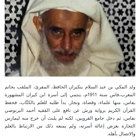
ولد المكي بن عبد السلام بنكيران الحافظ، المقرئ، الملقب بحاتم
المغرب،فاس سنة 1911م، ينتمي إلى أسرة ابن كيران المشهورة
بفاس، منها علماء، وقضاة، وتجار. بدأ طلبه للعلم بالكتَّاب، فحفظ
القرآن الكريم برواية ورش عن نافع على الفقيه أحمد البرنوصي
بفاس، ثم دخل جامع القرويين، لكنه لم يلبث أن خرج منه ليمارس
التجارة بغرض إعالة أسرته، ولم يمنعه ذلك من الارتباط بالعلم
والاتصال بأهله.