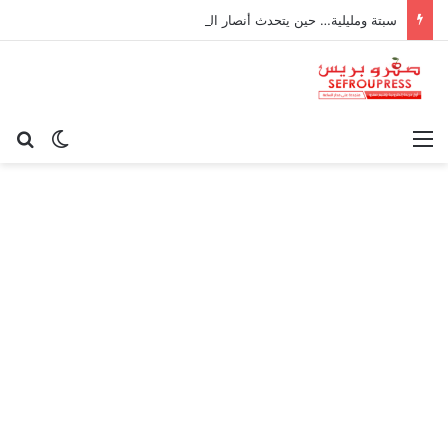
سبتة ومليلية… حين يتحدث أنصار الديمقراطية بلسان الاستعمار
القائمة
بح
الوضع ا