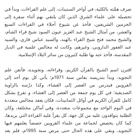
صرف همَّته بالكلية، في أواخر الستينات، إلى علم القراءات، وبدأ في
تحصيله على علماء الشرق الذين كان يلتقي بهم أثناء سفره إلى
الحرمين الشريفين، فأخذ عن شيوخ أجلاء في القراءات السبع
والعشر، من أمثال الشيخ عبد العزيز عيون السود شيخ قراء الشام،
والشيخ محمد فتح شيخ القراء بالهند، والسيد عباس قاري، والسيد
عبد الغفور الداروبي، وغيرهم، وكانت له مجالس علمية في الديار
المقدسة، فأخذ عنه بها طلبة كثيرون من سائر البلاد الإسلامية.
اقترن اسم الشيخ بالقرآن الكريم، وقراءاته، وتجويده، فأتقن علم
التجويد، وبدأ بتدريسه بفاس سنة 1971م؛ يأتي كل يوم أحد إلى
القرويين فيدرس من العصر إلى العشاء، وكذا درّسه بالزاوية
الصديقية؛ في كل يوم جمعة من العصر إلى العشاء، و تفرغ بشكل
كامل للقرآن الكريم في أوائل الثمانينات، فكان يعقد مجالس متعددة
في اليوم الواحد مع مجموعات متعددة، وفي أماكن مختلفة، وكان
الطلبة يتوافدون عليه من كل جهة، كل يقرأ عليه القراءة التي يريدها،
كما كان يخصص لجماعة من علماء القرويين حصصاً يعلمهم فيها
التجويد، وبقي على هذه الحال حتى مرض سنة 1995م، فلم يعد