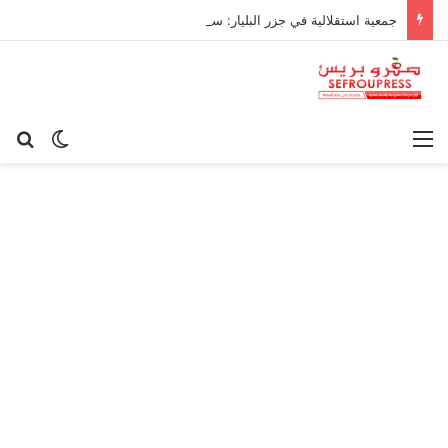
جمعية استقلالية في جزر البليار: سيادة المغرب على سبتة ومليلية “مسألة وقت”
القائمة
بح
الوضع ا