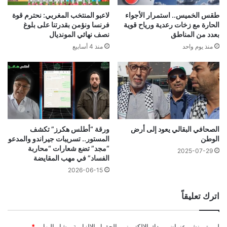
لاعبو المنتخب المغربي: نحترم قوة
طقس الخميس.. استمرار الأجواء
فرنسا ونؤمن بقدرتنا على بلوغ
الحارة مع زخات رعدية ورياح قوية
نصف نهائي المونديال
بعدد من المناطق
منذ 4 أسابيع
منذ يوم واحد
الصحافي البقالي يعود إلى أرض
ورقة “أطلس هكرز” تكشف
الوطن
المستور.. تسريبات جيراندو والمدعو
“مجد” تضع شعارات “محاربة
2025-07-29
الفساد” في مهب المقايضة
2026-06-15
اترك تعليقاً
لن يتم نشر عنوان بريدك الإلكتروني.
الحقول الإلزامية مشار إليها بـ
*