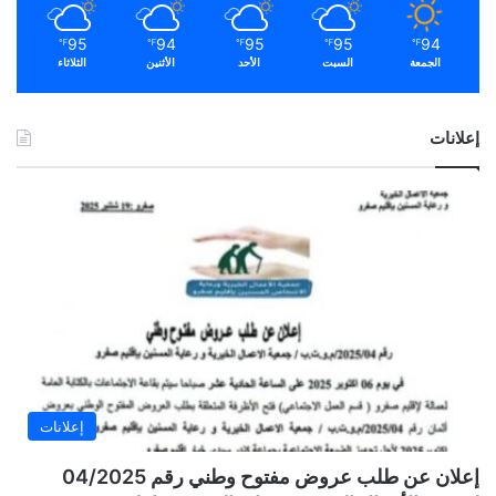
95
94
95
95
94
℉
℉
℉
℉
℉
الجمعة
السبت
الأحد
الأثنين
الثلاثاء
إعلانات
إعلانات
إعلان عن طلب عروض مفتوح وطني رقم 04/2025