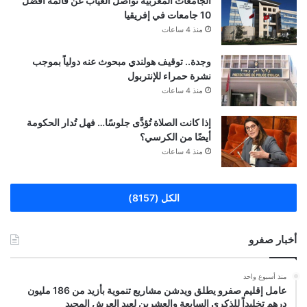
الجامعات المغربية تواصل الغياب عن قائمة أفضل
10 جامعات في إفريقيا
منذ 4 ساعات
وجدة.. توقيف هولندي مبحوث عنه دولياً بموجب
نشرة حمراء للإنتربول
منذ 4 ساعات
إذا كانت الصلاة تُؤدَّى جلوسًا… فهل تُدار الحكومة
أيضًا من الكرسي؟
منذ 4 ساعات
الكل (8157)
أخبار صفرو
منذ أسبوع واحد
عامل إقليم صفرو يطلق ويدشن مشاريع تنموية بأزيد من 186 مليون
درهم تخليداً للذكرى السابعة والعشرين لعيد العرش المجيد