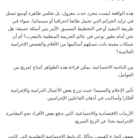
هذه الواقعة ليست مجرد حدث معزول، بل تعكس ظاهرة أوسع تتمثل
في تزايد الجرائم التي تحمل طابعا احترافيا أو سينمائيا، سواء في
طريقة التنفيذ أو في التخطيط المسبق. الأمر يثير أسئلة عميقة: هل
نحن أمام تطور نوعي في عالم الجريمة المنظمة بالمغرب؟ أم أن
شبكات معينة باتت تستلهم أساليبها من الأفلام والقصص الإجرامية
العالمية؟
من الناحية الاجتماعية، يمكن قراءة هذه الظواهر كنتاج لمزيج من
العوامل:
تأثير الإعلام والسينما: حيث تزرع بعض الأعمال الدرامية والإجرامية
أفكارا وأساليب في أذهان الفاعلين الإجراميين.
الأزمات الاقتصادية والاجتماعية: التي تدفع بعض الأفراد نحو المغامرة
الإجرامية بحثا عن الربح السريع.
ضعف الوازع القيمي: وتآكل الروابط الاجتماعية التقليدية التي كانت