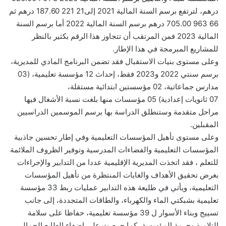
درهم، لترتفع برسم السنة المالية 2021 إلى21 221 187.60 درهم ثم
66 963 705.00 درهم برسم السنة المالية 2022 أما برسم السنة
المالية 2023 فمن المرتقب أن تتجاوز هذا الرقم بكثير بالنظر
للمشاريع المبرمجة في هذا الإطار.
وعلى مستوى بنيات الاستقبال فقد تضمن البرنامج المادي للمديرية،
برسم سنتي 2022 و2023 فقط، إحداث 12 مؤسسة تعليمية، (03
مدارس جماعاتية، 02 مؤسستين ابتدائية مستقلة،
07 ثانويات إعدادية) 05 مؤسسات منها بلغت نسبة الأشغال فيها
مراحل متقدمة وستنطلق الدراسة بها برسم الموسمين الدراسيين
المقبلين.
وعلى مستوى تأهيل المؤسسات التعليمية وفي إطار تحسين جاذبية
المؤسسات التعليمية والفضاءات المدرسية وتوفير الظروف الملائمة
للتعلم ، فقد اتخذت المديرية الإقليمية عددا من التدابير والإجراءات
بغرض تحقيق الأهداف والغايات المنتظرة من تأهيل المؤسسات
التعليمية، ويأتي في طليعة هذه التدابير عمليات ربط 33 مؤسسة
تعليمية بشبكتي الماء والكهرباء، والطاقات المتجددة، إلى جانب
تسييج وبناء الأسوار ل 39 مؤسسة تعليمية، حفاظا على سلامة
التلاميذ وحرمة المؤسسة ،كما حرصت على إضفاء الطابع الجمالي