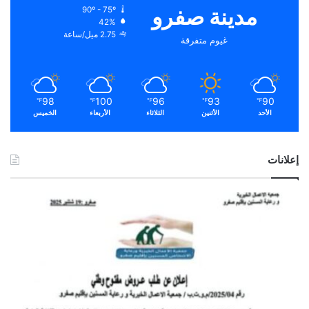
مدينة صفرو
90º - 75º
42%
2.75 ميل/ساعة
غيوم متفرقة
98
100
96
93
90
℉
℉
℉
℉
℉
الأحد
الأثنين
الثلاثاء
الأربعاء
الخميس
إعلانات