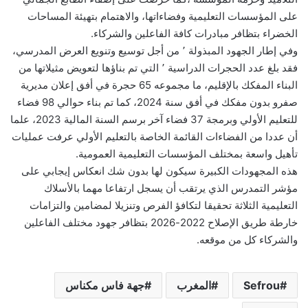
على المؤسسات التعليمية وفضاءاتها، والاهتمام بتهيئة المساحات
الخضراء بتظافر مبادرات كافة الفاعلين والشركاء.
وفي إطار الجهود المبذولة ٬ من أجل توسيع وتنويع العرض المدرسي،
فقد بلغ عدد الحجرات الدراسية ٬ التي تم بناؤها لتعويض مثيلاتها من
البناء المفكك بالإقليم، ما مجموعه 65 حجرة في أفق إعلان مديرية
صفرو بدون مفكك في أفق سنة 2024، كما تم بناء حوالي 98 فضاء
للتعليم الأولي وبرمجة 37 فضاء آخر برسم السنة المالية 2023، علما
أن عددا من الفضاءات القائمة الخاصة بالتعليم الأولي عرفت عمليات
تأهيل واسعة بمختلف المؤسسات التعليمية العمومية.
هذه المجهودات الكبيرة سيكون لها بدون شك انعكاس إيجابي على
مؤشر التمدرس الذي يرتقب أن يسجل ارتفاعا مهما بالأسلاك
التعليمية الثلاثة تحقيقا لتكافؤ الفرص وتنزيلا لمضامين والتزامات
خارطة طريق الإصلاح 2022-2026 بتظافر جهود مختلف الفاعلين
والشركاء كل من موقعه.
Sefrou
المغرب
جهة فاس مكناس