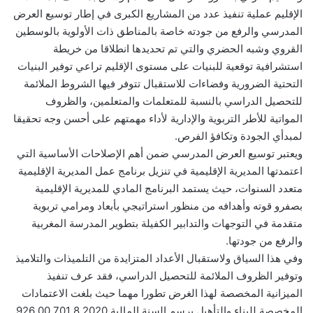
الإقليم عملية تنفيذ عدد من المشاريع الكبرى في إطار توسيع العرض
المدرسي والرفع من جودته خاصة بالمناطق ذات الأولوية بالوسطين
القروي وشبه الحضري والتي تم تحديدها انطلاقا من خريطة
استشرافية توقعية للبنيات على مستوى الإقليم تراعي توفير البنيات
التحتية الضرورية وفضاءات للاستقبال تتوفر فيها الشروط الملائمة
للتحصيل الدراسي بالنسبة للمتعلمات والمتعلمين، والظروف
المواتية للأطر التربوية والإدارية لأداء مهمتهم على أحسن وجه تحقيقا
لمبدأي الجودة وتكافؤ الفرص.
ويعتبر توسيع العرض المدرسي ضمن أهم الإصلاحات الأساسية التي
اعتمدتها المديرية الإقليمية في تنزيل برنامج عمل المديرية الإقليمية
متعدد السنوات، حيث يستمد البرنامج المادي للمديرية الإقليمية
بصفرو قوته وأهدافه من منظور استراتيجي بأبعاد ومرامي تربوية
متقدمة في التوجهات والتدابير الكفيلة بتطوير المدرسة المغربية
والرفع من جودتها.
وفي هذا السياق ولاستقبال الأعداد المتزايدة من التلميذات والتلاميذ
وتوفير الظروف الملائمة للتحصيل الدراسي، فقد عرف تنفيذ
الميزانية المخصصة لهذا الغرض تطورا مهما حيث بلغت الاعتمادات
المخصصة للبناء والتأهيل برسم السنة المالية 2020 8 701 926.00