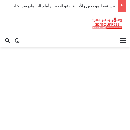
تنسيقية الموظفين والأجراء تدعو للاحتجاج أمام البرلمان ضد تكاليف «التوقيت الميسر»
القائمة
بح
الوضع ا