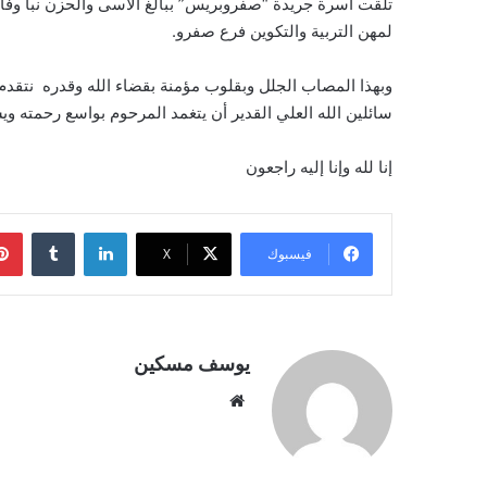
تلقت أسرة جريدة “صفروبريس” ببالغ الأسى والحزن نبأ وفاة 
لمهن التربية والتكوين فرع صفرو.
وبهذا المصاب الجلل وبقلوب مؤمنة بقضاء الله وقدره نتقدم ب
سائلين الله العلي القدير أن يتغمد المرحوم بواسع رحمته وي
إنا لله وإنا إليه راجعون
لينكدإن
فيسبوك
‫X
يوسف مسكين
موقع
الويب