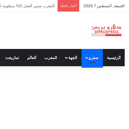
الجمعة, أغسطس 7 2026
أخبار عاجلة
سبتة ومليلية… حين يتحدث أنصار الد
الرئيسية
صفرو
الجهة
المغرب
العالم
تمازيغت