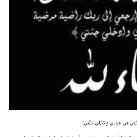
َادْخُلِي فِي عِبَادِي وَادْخُلِي جَنَّتِي)