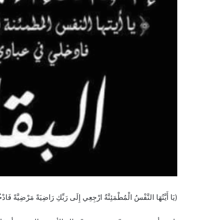
(يَا أَيَّتُهَا النَّفْسُ الْمُطْمَئِنَّةُ ارْجِعِي إِلَى رَبِّكِ رَاضِيَةً مَرْضِيَّةً ف