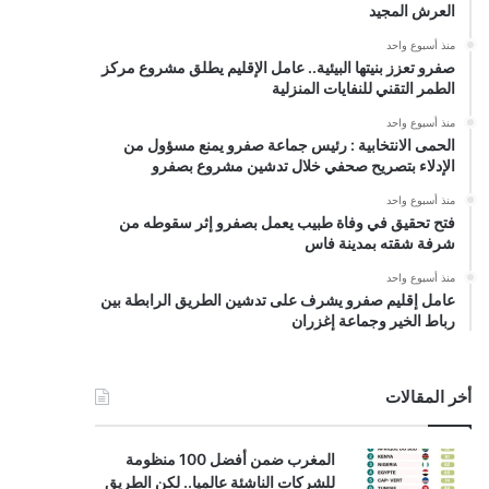
العرش المجيد
منذ أسبوع واحد
صفرو تعزز بنيتها البيئية.. عامل الإقليم يطلق مشروع مركز
الطمر التقني للنفايات المنزلية
منذ أسبوع واحد
الحمى الانتخابية : رئيس جماعة صفرو يمنع مسؤول من
الإدلاء بتصريح صحفي خلال تدشين مشروع بصفرو
منذ أسبوع واحد
فتح تحقيق في وفاة طبيب يعمل بصفرو إثر سقوطه من
شرفة شقته بمدينة فاس
منذ أسبوع واحد
عامل إقليم صفرو يشرف على تدشين الطريق الرابطة بين
رباط الخير وجماعة إغزران
أخر المقالات
المغرب ضمن أفضل 100 منظومة
للشركات الناشئة عالميا.. لكن الطريق