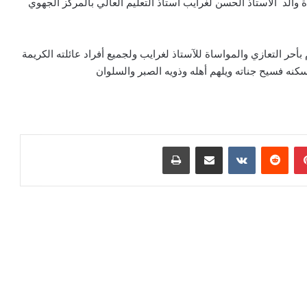
والد الأستاذ الحسن لغرايب أستاذ التعليم العالي بالمركز الجهوي
أحر التعازي والمواساة للآستاذ لغرايب ولجميع أفراد عائلته الكريمة
سكنه فسيح جناته ويلهم أهله وذويه الصبر والسلوان
بينتيريست
مشاركة عبر البريد
طباعة