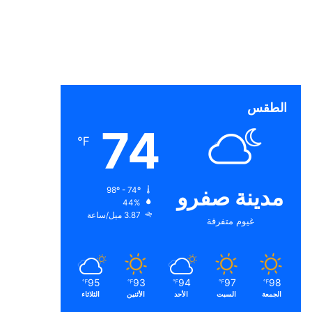
الطقس
74
℉
مدينة صفرو
98º - 74º
44%
3.87 ميل/ساعة
غيوم متفرقة
95
93
94
97
98
℉
℉
℉
℉
℉
الجمعة
السبت
الأحد
الأثنين
الثلاثاء