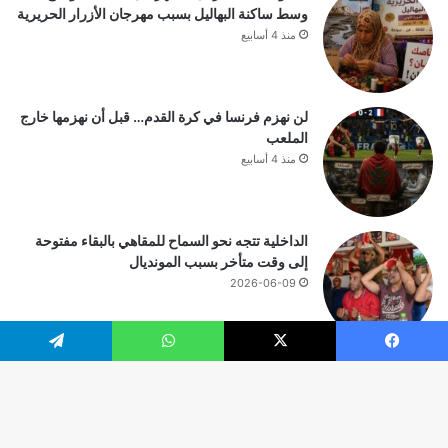
وسط ساكنة البهاليل بسبب مهرجان الأزرار الحريرية
منذ 4 أسابيع
لن نهزم فرنسا في كرة القدم… قبل أن نهزمها خارج
الملعب
منذ 4 أسابيع
الداخلية تتجه نحو السماح للمقاهي بالبقاء مفتوحة
إلى وقت متأخر بسبب المونديال
2026-06-09
يسبوك
‫X
واتساب
تيلقرام
© حقوق النشر 2026، جميع الحقوق محفوظة |
زر