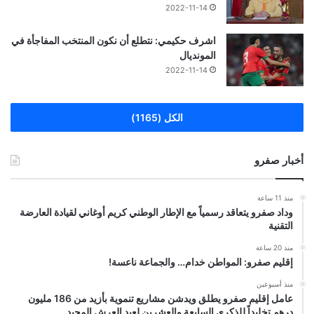
2022-11-14
اشرف حكيمي: نتطلع أن نكون المنتخب المفاجأة في
المونديال
2022-11-14
الكل (1165)
أخبار صفرو
منذ 11 ساعة
وداد صفرو يتعاقد رسمياً مع الإطار الوطني كريم أوغاني لقيادة العارضة
التقنية
منذ 20 ساعة
إقليم صفرو: المواطن خدام… والجماعة ناعسة!
منذ أسبوعين
عامل إقليم صفرو يطلق ويدشن مشاريع تنموية بأزيد من 186 مليون
درهم تخليداً للذكرى السابعة والعشرين لعيد العرش المجيد