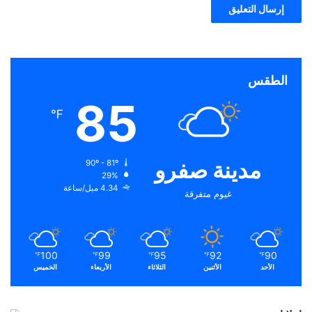
الطقس
85
℉
مدينة صفرو
90º - 81º
29%
4.34 ميل/ساعة
غيوم متفرقة
100
99
95
92
90
℉
℉
℉
℉
℉
الأحد
الأثنين
الثلاثاء
الأربعاء
الخميس