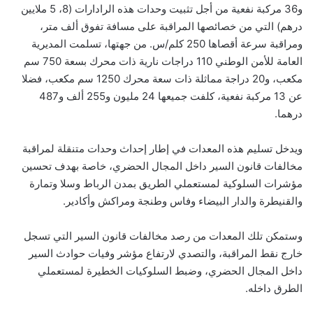
و36 مركبة نفعية من أجل تثبيت وحدات هذه الرادارات (8، 5 ملايين
درهم) التي من خصائصها المراقبة على مسافة تفوق ألف متر،
ومراقبة سرعة أقصاها 250 كلم/س. من جهتها، تسلمت المديرية
العامة للأمن الوطني 110 دراجات نارية ذات محرك بسعة 750 سم
مكعب، و20 دراجة مماثلة ذات سعة محرك 1250 سم مكعب، فضلا
عن 13 مركبة نفعية، كلفت جميعها 24 مليون و255 ألف و487
درهما.
ويدخل تسليم هذه المعدات في إطار إحداث وحدات متنقلة لمراقبة
مخالفات قانون السير داخل المجال الحضري، خاصة بهدف تحسين
مؤشرات السلوكية لمستعملي الطريق بمدن الرباط وسلا وتمارة
والقنيطرة والدار البيضاء وفاس وطنجة ومراكش وأكادير.
وستمكن تلك المعدات من رصد مخالفات قانون السير التي تسجل
خارج نقط المراقبة، والتصدي لارتفاع مؤشر وفيات حوادث السير
داخل المجال الحضري، وضبط السلوكيات الخطيرة لمستعملي
الطرق داخله.