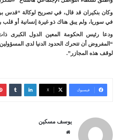
وأطلق نشطاء التواصل الإجتماعي هاشتاغ “#شكرا
وكان بنكيران قد قال، في تصريح لوكالة “قدس بر
في سوريا، ولم يبق هناك ذو غيرة إنسانية أو قلب ر
ودعا رئيس الحكومة المعين الدول الكبرى ذا
“المفروض أن تتحرك الحدود الدنيا لدى المسؤولين
لوقف هذه المجازر”.
لينكدإن
فيسبوك
‫X
يوسف مسكين
موقع
الويب