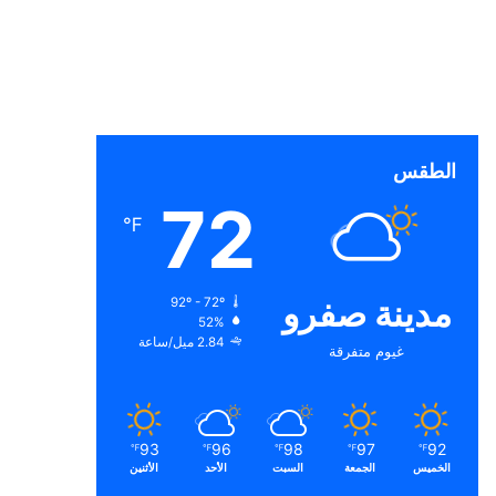
الطقس
72
℉
مدينة صفرو
92º - 72º
52%
2.84 ميل/ساعة
غيوم متفرقة
93
96
98
97
92
℉
℉
℉
℉
℉
الخميس
الجمعة
السبت
الأحد
الأثنين