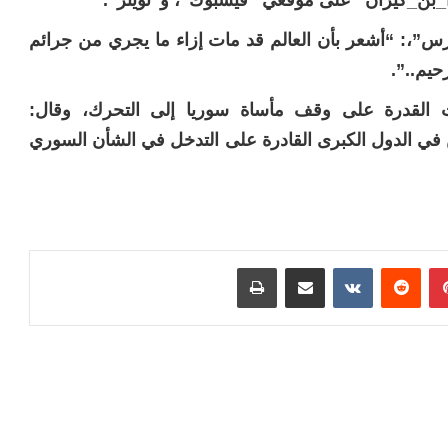
_بن_كيران” على موقعي “فيسبوك”، و”تويتر”.
س”،: “أشعر بأن العالم قد مات إزاء ما يجري من جرائم
حيم..”.
ت القدرة على وقف مأساة سوريا إلى التحرك، وقال:
 في الدول الكبرى القادرة على التدخل في الشأن السوري
بينتيريست
مشاركة عبر البريد
طباعة