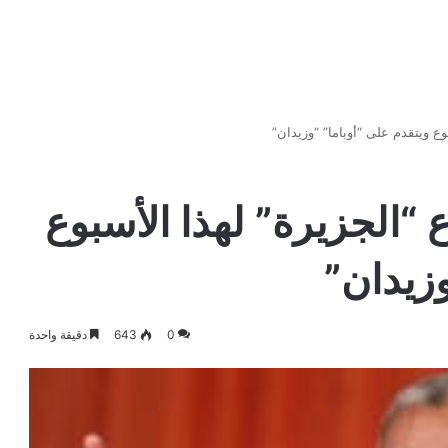
وع ويتقدم على “أوباما” “وزيدان”
 “الجزيرة” لهذا الأسبوع
وزيدان”
0
643
دقيقة واحدة