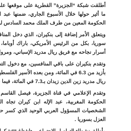
أطلقت شبكة “الجزيرة” القطرية على موقعها على
ما أثير حولها خلال الأسبوع الجاري، ضمنها عبد ال
الحكومة المعين من طرف الملك محمد السادس لولاي
ويتعلق الأمر إضافة إلى بنكيران، الذي دخل المنا
سوريا، بكل من الرئيس الأمريكي، باراك أوباما،
أسرار نجاحه مع فريق ريال مدريد الإسباني، ومروان
وتقدم بنكيران على باقي المنافسين، مع دخول الت
ريال مدريد زين الدين زيدان بـ7.3 في المائة، فيما باراك أوباما حل رابعا بـ3.7 في المائةفقط.
وتقدم الإعلامي في قناة الجزيرة، فيصل القاس
الحكومة المغربية، عبد الإله ابن كيران تجاه 
الشخصيات المسؤول العربي الوحيد الذي كسر حا
العزل بسوريا .