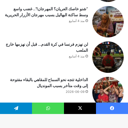
“شنو خاصك العريان؟ المهرجان!”.. غضب واسع
وسط ساكنة البهاليل بسبب مهرجان الأزرار الحريرية
منذ 4 أسابيع
لن نهزم فرنسا في كرة القدم… قبل أن نهزمها خارج
الملعب
منذ 4 أسابيع
الداخلية تتجه نحو السماح للمقاهي بالبقاء مفتوحة
إلى وقت متأخر بسبب المونديال
2026-06-09
يسبوك
‫X
واتساب
تيلقرام
© حقوق النشر 2026، جميع الحقوق محفوظة |