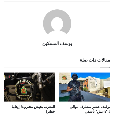
يوسف المسكين
مقالات ذات صلة
توقيف عنصر متطرف موالي
المغرب يجهض مشروعا إرهابيا
ل”داعش” بأسفي
خطيرا