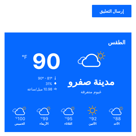
الطقس
90
℉
مدينة صفرو
90º - 81º
31%
10.98 ميل/ساعة
غيوم متفرقة
100
99
95
92
88
℉
℉
℉
℉
℉
الأحد
الأثنين
الثلاثاء
الأربعاء
الخميس