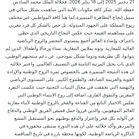
21 دجنبر 2025 إلى 18 يناير 2026. فجلالة الملك محمد السادس
حفظه الله، شكر كافة مكونات الأمة التي ساهمت بشكل مثالي في
سبيل إنجاح التظاهرة المتميزة.كما هنأ كافة المواطنين عبر مختلف
ربوع المملكة على الجهود المبذولة، بل خص بالشكر كل فرد مغربي
على مساهمته القيمة حيث عكس النجاح التاريخي الذي حظي
باعتراف وإشادة العالم أجمع بمستوى التحضر والروح الرياضية
العالية للمغاربة. ونوه بملايين المغاربة، نساء ورجالا وأطفالا، الذين لم
يتوانوا، كل بطريقته ودوما بشكل نموذجي، عن دعم منتخبهم الوطني،
الذي بات يحتل المرتبة الثامنة في التصنيف العالمي. واعتبر جلالته
ان هذه النتيجة المتميزة هي بالخصوص ثمرة الروح الوطنية والإرادة
القوية والعزيمة الصادقة، والطموح الكبير، على المستوى الرياضي
والنهضة التي تحققت في مجال البنيات التحتية حيث عكست التفرد
المغربي والتفوق القاري، اضافة إلى روح الانتماء الوطني التي
تعكس الاختيار النابع من القناعة والفخر بالروح الوطنية لأبناء مغاربة
العالم الموهوبين، والذين قرروا حمل قميص الفريق الوطني والدفاع
عن ألوانه بكل فخر واعتزاز والدفع بوطنهم نحو المستقبل المشع
والمزدهر.وأكد جلالته على أن هذه الدورة ستبقى محفورة في
الذاكرة الرياضة الوطنية، لكونها محطة بارزة في تاريخ المنافسة