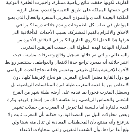
القارية، لكونها حققت نتائج رياضية ممتازة، واختبرت الطفرة النوعية
التي حققتها المملكة على طريق التنمية والتقدم، بفضل الرؤية
الملكية البعيدة المدى والنموذج المغربي المتفرد والفعال الذي يضع
المواطن في صلب كل الطموحات.ويقدم جلالته درسا كبيرا في
الأخلاق والالتزام بالقيم المشتركة، بسبب الأحداث اللاأخلاقية التي
عرفها هذا الحفل الكروي القاري الكبير في الدقائق الأخيرة من
المباراة النهائية لهذه البطولة التي جمعت الفريقين المغربي
والسنغالي، والتي تم خلالها تسجيل وقائع وتصرفات مشينة، حيث
اعتبر جلالته أنه بمجرد تراجع حدة الانفعال والعواطف، ستنتصر روابط
الأخوة الإفريقية بشكل طبيعي. ويقتسم جلالته نجاح الحدث الرياضي
مع دول القارة معتبرا النجاح المغربي هو نجاح لإفريقيا كلها، دون
الانتقاص من ما قدمه المغرب طيلة فترة المنافسات الرياضية، بل
وسيظل المغرب فخورا بما قدمه على أرضه طيلة شهر من الفرح
الشعبي والحماس الرياضي، وما عكسه ذلك من إشعاع إفريقيا وكرة
القدم بالقارة.أما بالنسبة لما تعرض له المغرب من حملات تشهير
وبعض محاولات النيل من المصداقية، رد جلالته بأن المغرب ثابت ولا
يتزعزع وأنه مقتنع بأن المخططات المعادية لن تنال منه شيئا ولن
تبلغ أبدا مرادها، وأن الشعب المغربي واعي بمحاولات الاعداء