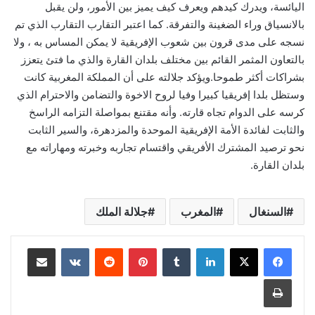
اليائسة، ويدرك كيدهم ويعرف كيف يميز بين الأمور، ولن يقبل
بالانسياق وراء الضغينة والتفرقة. كما اعتبر التقارب التقارب الذي تم
نسجه على مدى قرون بين شعوب الإفريقية لا يمكن المساس به ، ولا
بالتعاون المثمر القائم بين مختلف بلدان القارة والذي ما فتئ يتعزز
بشراكات أكثر طموحا.ويؤكد جلالته على أن المملكة المغربية كانت
وستظل بلدا إفريقيا كبيرا وفيا لروح الاخوة والتضامن والاحترام الذي
كرسه على الدوام تجاه قارته. وأنه مقتنع بمواصلة التزامه الراسخ
والثابت لفائدة الأمة الإفريقية الموحدة والمزدهرة، والسير الثابت
نحو ترصيد المشترك الأفريقي واقتسام تجاربه وخبرته ومهاراته مع
بلدان القارة.
السنغال
المغرب
جلالة الملك
لينكدإن
بينتيريست
مشاركة عبر البريد
طباعة