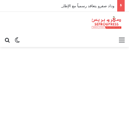
وداد صفرو يتعاقد رسمياً مع الإطار الوطني كريم أوغاني لقيادة العارضة التقنية
القائمة
بح
الوضع ا