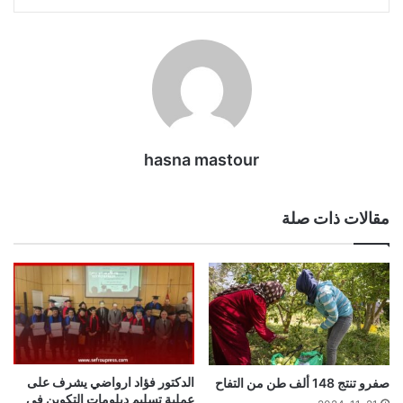
hasna mastour
مقالات ذات صلة
الدكتور فؤاد ارواضي يشرف على
صفرو تنتج 148 ألف طن من التفاح
عملية تسليم دبلومات التكوين في