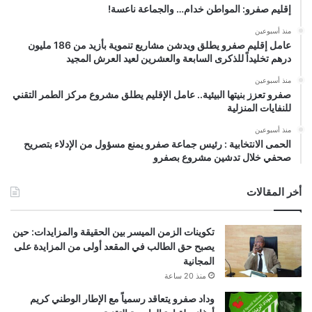
إقليم صفرو: المواطن خدام… والجماعة ناعسة!
منذ أسبوعين
عامل إقليم صفرو يطلق ويدشن مشاريع تنموية بأزيد من 186 مليون
درهم تخليداً للذكرى السابعة والعشرين لعيد العرش المجيد
منذ أسبوعين
صفرو تعزز بنيتها البيئية.. عامل الإقليم يطلق مشروع مركز الطمر التقني
للنفايات المنزلية
منذ أسبوعين
الحمى الانتخابية : رئيس جماعة صفرو يمنع مسؤول من الإدلاء بتصريح
صحفي خلال تدشين مشروع بصفرو
أخر المقالات
تكوينات الزمن الميسر بين الحقيقة والمزايدات: حين
يصبح حق الطالب في المقعد أولى من المزايدة على
المجانية
منذ 20 ساعة
وداد صفرو يتعاقد رسمياً مع الإطار الوطني كريم