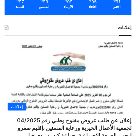
97
99
99
95
91
℉
℉
℉
℉
℉
الأثنين
الثلاثاء
الأربعاء
الخميس
الجمعة
إعلانات
إعلانات
إعلان عن طلب عروض مفتوح وطني رقم 04/2025
لجمعية الأعمال الخيرية ورعاية المسنين بإقليم صفرو
لتجهيز الضيعة الاجتماعية بجماعة كندر سيدي خيار