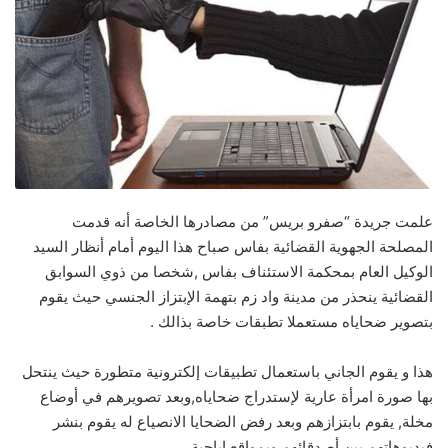
علمت جريدة “صفرو بريس” من مصادرها الخاصة أنه قدمت
المصلحة الجهوية القضائية بفاس صباح هذا اليوم أمام أنظار السيد
الوكيل العام بمحكمة الاستئناف بفاس ,شخصا من ذوي السوابق
القضائية ينحذر من مدينة واد زم بتهمة الإبتزاز الجنسي حيث يقوم
بتصوير ضحاياه مستعملا تطبقات خاصة بذالك .
هذا و يقوم الجاني باستعمال تطبيقات إلكترونية متطورة حيث ينتحل
بها صورة امرأة عارية لإستدراج ضحاياه,وبعد تصويرهم في أوضاع
مخلة, يقوم بابتزازهم وبعد رفض الضحايا الانصياع له يقوم بنشر
فيديوهاتهم بين أصدقائهم وبمواقع إباحية.