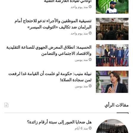
أوغاني لقيادة العارضة التقنية
منذ يوم واحد
تنسيقية الموظفين والأجراء تدعو للاحتجاج أمام
البرلمان ضد تكاليف «التوقيت الميسر»
منذ يوم واحد
الحسيمة: انطلاق المعرض الجهوي للصناعة التقليدية
والاقتصاد الاجتماعي والتضامن
منذ يومين
نبيلة منيب: حكومة لو علمت أن القيامة غدا لرفعت
ثمن سجادة الصلاة!
منذ يومين
مقالات الرأي
هل ضحايا العبور إلى سبتة أرقام زائدة؟
منذ 6 أيام