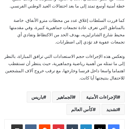
خطة أمنية أوسع تمتد إلى ما بعد احتفالات العيد الوطني الفرنسي.
كما قررت السلطات إغلاق عدد من محطات مترو الأنفاق، خاصة
بالمناطق التي تعرف عادة تجمعات جماهيرية كبيرة، وفي مقدمتها
محيط شارع الشانزليزيه، بهدف الحد من الاكتظاظ وتفادي أي
تجمعات عفوية قد تؤدي إلى اضطرابات.
وتعكس هذه الإجراءات حجم الاستعدادات التي ترافق المباراة، بالنظر
إلى ما تمثله من أهمية رياضية وجماهيرية، حيث ينتظر أن تستقطب
اهتماما واسعا داخل فرنسا وخارجها، مع ترقب خروج آلاف المشجعين
للاحتفال بنتيجتها أيا كانت.
الإجراءات الأمنية
الجماهير
باريس
تشديد
كأس العالم
لينكدإن
بينتيريست
مشاركة عبر البريد