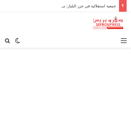
جمعية استقلالية في جزر البليار: سيادة المغرب على سبتة ومليلية “مسألة وقت”
القائمة
بح
الوضع ا