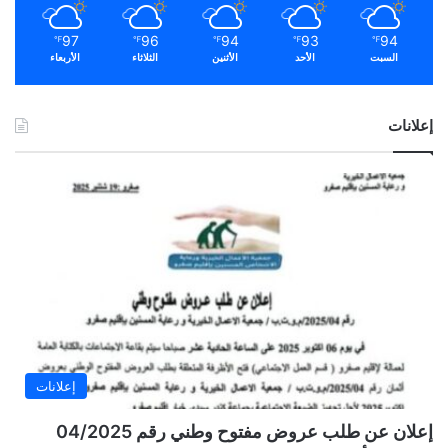
97
96
94
93
94
℉
℉
℉
℉
℉
السبت
الأحد
الأثنين
الثلاثاء
الأربعاء
إعلانات
إعلانات
إعلان عن طلب عروض مفتوح وطني رقم 04/2025