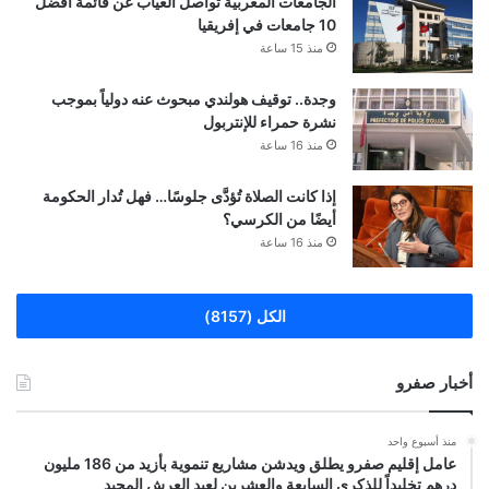
الجامعات المغربية تواصل الغياب عن قائمة أفضل
10 جامعات في إفريقيا
منذ 15 ساعة
وجدة.. توقيف هولندي مبحوث عنه دولياً بموجب
نشرة حمراء للإنتربول
منذ 16 ساعة
إذا كانت الصلاة تُؤدَّى جلوسًا… فهل تُدار الحكومة
أيضًا من الكرسي؟
منذ 16 ساعة
الكل (8157)
أخبار صفرو
منذ أسبوع واحد
عامل إقليم صفرو يطلق ويدشن مشاريع تنموية بأزيد من 186 مليون
درهم تخليداً للذكرى السابعة والعشرين لعيد العرش المجيد