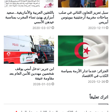
سبل تعزيز التعاون الثنائي في صلب
باللغتين العربية والأمازيغية…سعيد
مباحثات مغربية أرجنتينية ببوينوس
أمزازي يهنئ نساء المغرب بمناسبة
أيريس
عيدهن الأممي
2020-03-07
2023-12-11
ابن جرير: تدخل أمني يوقف
الجزائر: عندما تدار الأزمة بسياسة
شخصين مهددين للأمن العام بعد
الكذب في الاقتصاد
مقاومة عنيفة
2025-12-26
2026-01-03
اترك تعليقاً
لن يتم نشر عنوان بريدك الإلكتروني.
الحقول الإلزامية مشار إليها بـ
*