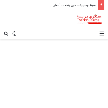
سبتة ومليلية… حين يتحدث أنصار الديمقراطية بلسان الاستعمار
القائمة
بح
الوضع ا