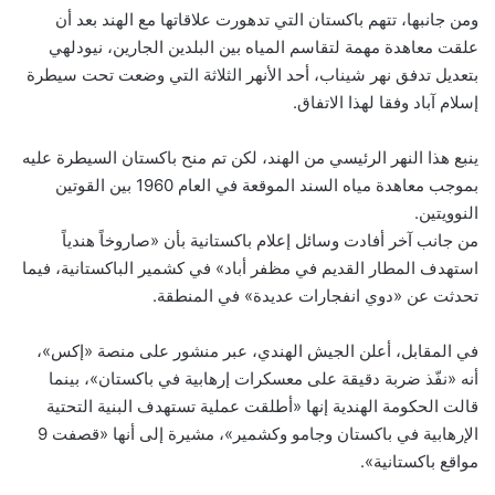
ومن جانبها، تتهم باكستان التي تدهورت علاقاتها مع الهند بعد أن
علقت معاهدة مهمة لتقاسم المياه بين البلدين الجارين، نيودلهي
بتعديل تدفق نهر شيناب، أحد الأنهر الثلاثة التي وضعت تحت سيطرة
إسلام آباد وفقا لهذا الاتفاق.
ينبع هذا النهر الرئيسي من الهند، لكن تم منح باكستان السيطرة عليه
بموجب معاهدة مياه السند الموقعة في العام 1960 بين القوتين
النوويتين.
من جانب آخر أفادت وسائل إعلام باكستانية بأن «صاروخاً هندياً
استهدف المطار القديم في مظفر أباد» في كشمير الباكستانية، فيما
تحدثت عن «دوي انفجارات عديدة» في المنطقة.
في المقابل، أعلن الجيش الهندي، عبر منشور على منصة «إكس»،
أنه «نفّذ ضربة دقيقة على معسكرات إرهابية في باكستان»، بينما
قالت الحكومة الهندية إنها «أطلقت عملية تستهدف البنية التحتية
الإرهابية في باكستان وجامو وكشمير»، مشيرة إلى أنها «قصفت 9
مواقع باكستانية».