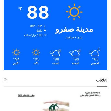
88
℉
مدينة صفرو
88º - 82º
28%
1.95 ميل/ساعة
سماء صافية
94
95
98
96
86
℉
℉
℉
℉
℉
الخميس
الجمعة
السبت
الأحد
الأثنين
إعلانات