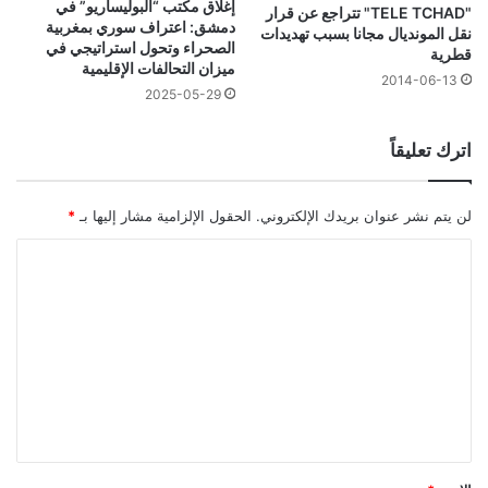
إغلاق مكتب “البوليساريو” في
"TELE TCHAD" تتراجع عن قرار
دمشق: اعتراف سوري بمغربية
نقل المونديال مجانا بسبب تهديدات
الصحراء وتحول استراتيجي في
قطرية
ميزان التحالفات الإقليمية
2014-06-13
2025-05-29
اترك تعليقاً
لن يتم نشر عنوان بريدك الإلكتروني.
الحقول الإلزامية مشار إليها بـ
*
ا
ل
ت
ع
ل
ي
ق
*