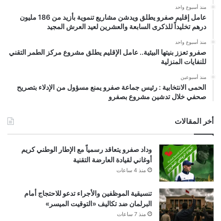
منذ أسبوع واحد
عامل إقليم صفرو يطلق ويدشن مشاريع تنموية بأزيد من 186 مليون
درهم تخليداً للذكرى السابعة والعشرين لعيد العرش المجيد
منذ أسبوع واحد
صفرو تعزز بنيتها البيئية.. عامل الإقليم يطلق مشروع مركز الطمر التقني
للنفايات المنزلية
منذ أسبوعين
الحمى الانتخابية : رئيس جماعة صفرو يمنع مسؤول من الإدلاء بتصريح
صحفي خلال تدشين مشروع بصفرو
أخر المقالات
وداد صفرو يتعاقد رسمياً مع الإطار الوطني كريم
أوغاني لقيادة العارضة التقنية
منذ 4 ساعات
تنسيقية الموظفين والأجراء تدعو للاحتجاج أمام
البرلمان ضد تكاليف «التوقيت الميسر»
منذ 7 ساعات