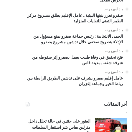
منذ أسبوع واحد
صفرو تعزز بنيتها البيئية.. عامل الإقليم يطلق مشروع مركز
الطمر التقني للنفايات المنزلية
منذ أسبوع واحد
الحمى الانتخابية : رئيس جماعة صفرو يمنع مسؤول من
الإدلاء بتصريح صحفي خلال تدشين مشروع بصفرو
منذ أسبوع واحد
فتح تحقيق في وفاة طبيب يعمل بصفرو إثر سقوطه من
شرفة شقته بمدينة فاس
منذ أسبوع واحد
عامل إقليم صفرو يشرف على تدشين الطريق الرابطة بين
رباط الخير وجماعة إغزران
أخر المقالات
العثور على جثتين في حالة تحلل داخل
منزلين بفاس يثير استنفار السلطات