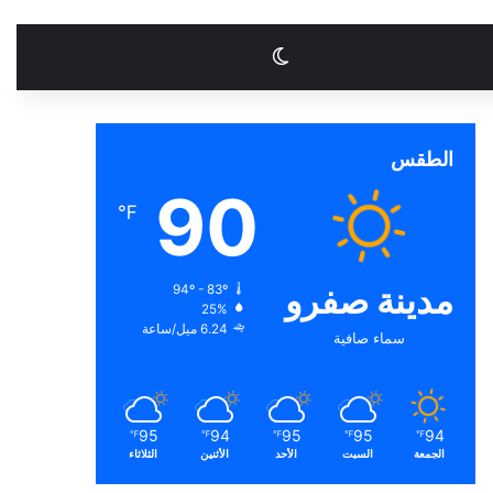
الوضع المظلم
الطقس
90
℉
مدينة صفرو
94º - 83º
25%
6.24 ميل/ساعة
سماء صافية
95
94
95
95
94
℉
℉
℉
℉
℉
الجمعة
السبت
الأحد
الأثنين
الثلاثاء