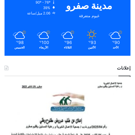
مدينة صفرو
90º - 76º
39%
2.06 ميل/ساعة
غيوم متفرقة
98
100
96
93
90
℉
℉
℉
℉
℉
الأحد
الأثنين
الثلاثاء
الأربعاء
الخميس
إعلانات