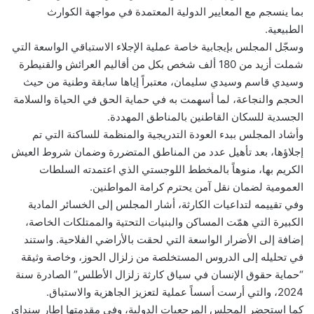
بما ينسجم مع المعايير الدولية المعتمدة في مواجهة الكوارث
الطبيعية.
وسجّل المجلس بإيجابية خاصة عملية الإجلاء الاستباقي الواسعة التي
شملت أزيد من 180 ألف شخص بكل من أقاليم العرائش والقنيطرة
وسيدي قاسم وسيدي سليمان، معتبراً إياها سابقة وطنية من حيث
الحجم والنجاعة، لما أسهمت به في حماية الحق في الحياة والسلامة
الجسدية للسكان القاطنين بالمناطق المهددة.
وأشاد المجلس ببدء العودة التدريجية والمنظمة للساكنة التي تم
إجلاؤها، بعد تأهيل عدد من المناطق المتضررة وضمان شروط العيش
الكريم بها، منوهاً بالمخطط اللوجستي الذي اعتمدته السلطات
العمومية لضمان نقل آمن يحترم كرامة المواطنين.
وفي تقييمه لتداعيات الكارثة، أشار المجلس إلى الخسائر المادية
الكبيرة التي همّت المساكن والبنيات التحتية والممتلكات الخاصة،
إضافة إلى الأضرار الواسعة التي لحقت بالأراضي الفلاحية. واستند
في تحليله إلى الدروس المستخلصة من زلزال الحوز، وخاصة وثيقة
“حماية حقوق الإنسان في سياق كارثة زلزال الأطلس” الصادرة سنة
2024، والتي أرست أسساً عملية لتعزيز الجاهزية والاستباق.
كما استحضر المجلس المرجعيات الدولية، وفي مقدمتها إطار سنداي