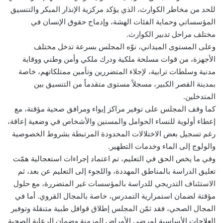
للحد من مخاطر الكوارث، الذي يؤكد مركزية الإنذار المبكر والتنسيق
المؤسساتي وحماية الفئات الهشة، وإدماج حقوق الإنسان في
مختلف مراحل تدبير الكوارث.
وعلى المستوى الميداني، نوّه المجلس بسرعة تدخل مختلف
الأجهزة، من قوات مسلحة ملكية ودرك ملكي وأمن وطني ووقاية
مدنية وسلطات ترابية، لإجلاء المتضررين وتأمين ممتلكاتهم، خاصة
بمدينة القصر الكبير، مسجلاً مستوى متقدماً من التنسيق بين
المتدخلين.
كما وقف المجلس على توفير مراكز إيواء ومرافق صحية مؤقتة، مع
إعطاء أولوية للنساء الحوامل والمسنين والأشخاص في وضعية إعاقة،
رغم تسجيل بعض الاختلالات المحدودة المرتبطة بشروط الخصوصية
والولوج إلى الماء وخدمات التطهير.
وفي ما يخص الحق في التعليم، تم اعتماد إجراءات استعجالية همّت
تعليق الدراسة بالمناطق المهددة، واللجوء إلى التعليم عن بعد، ثم
الاستئناف التدريجي للدراسة بالمؤسسات غير المتضررة، مع حلول
مؤقتة لضمان استمرارية التمدرس، خاصة بالمجال القروي. أما في
المجال الصحي، فقد ثمّن المجلس إطلاق قوافل طبية متنقلة وتوفير
العلاجات الأساسية لمرضى الأمراض المزمنة وضمان الرعاية الصحية