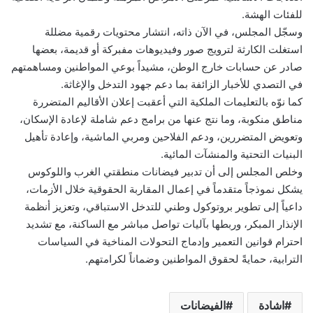
للفئات الهشة.
وسجّل المجلس، في الآن ذاته، انتشار محتويات رقمية مضللة
استغلت الكارثة لترويج صور وفيديوهات مفبركة أو قديمة، بعضها
صادر عن حسابات خارج الوطن، مشيداً بوعي المواطنين ومساهمتهم
في التصدي للأخبار الزائفة بما دعم جهود التدخل والإغاثة.
كما نوّه بالتعليمات الملكية التي أعقبت إعلان الأقاليم المتضررة
مناطق منكوبة، وما نتج عنها من برامج دعم شاملة لإعادة الإسكان،
وتعويض المتضررين، ودعم الفلاحين ومربي الماشية، وإعادة تأهيل
البنيات التحتية والمنشآت المائية.
وخلص المجلس إلى أن تدبير فيضانات منطقتي الغرب واللوكوس
يشكل نموذجاً متقدماً في إعمال المقاربة الحقوقية خلال الأزمات،
داعياً إلى تطوير بروتوكول وطني للتدخل الاستباقي، وتعزيز أنظمة
الإنذار المبكر، وربطها بآليات تواصل مباشر مع الساكنة، مع تشديد
احترام قوانين التعمير وإدماج التحولات المناخية في السياسات
الترابية، حمايةً لحقوق المواطنين وضماناً لكرامتهم.
اشادة
الفيضانات