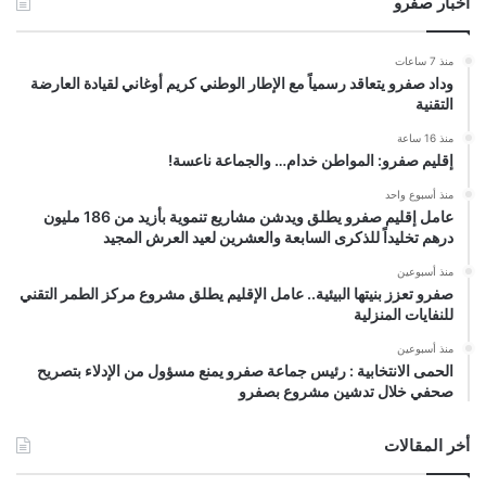
أخبار صفرو
منذ 7 ساعات
وداد صفرو يتعاقد رسمياً مع الإطار الوطني كريم أوغاني لقيادة العارضة
التقنية
منذ 16 ساعة
إقليم صفرو: المواطن خدام… والجماعة ناعسة!
منذ أسبوع واحد
عامل إقليم صفرو يطلق ويدشن مشاريع تنموية بأزيد من 186 مليون
درهم تخليداً للذكرى السابعة والعشرين لعيد العرش المجيد
منذ أسبوعين
صفرو تعزز بنيتها البيئية.. عامل الإقليم يطلق مشروع مركز الطمر التقني
للنفايات المنزلية
منذ أسبوعين
الحمى الانتخابية : رئيس جماعة صفرو يمنع مسؤول من الإدلاء بتصريح
صحفي خلال تدشين مشروع بصفرو
أخر المقالات