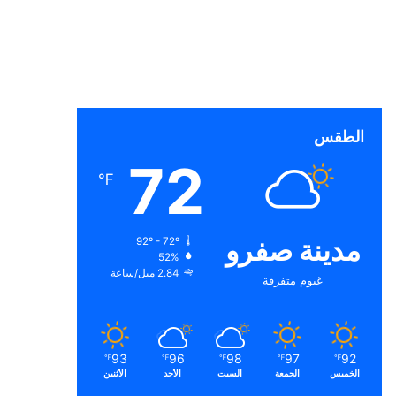
الطقس
72
℉
مدينة صفرو
92º - 72º
52%
2.84 ميل/ساعة
غيوم متفرقة
93
96
98
97
92
℉
℉
℉
℉
℉
الخميس
الجمعة
السبت
الأحد
الأثنين