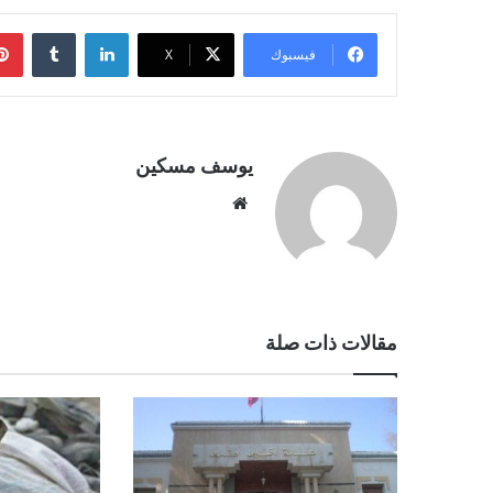
لينكدإن
فيسبوك
‫X
يوسف مسكين
موقع
الويب
مقالات ذات صلة