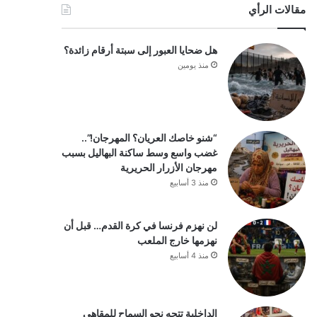
مقالات الرأي
هل ضحايا العبور إلى سبتة أرقام زائدة؟
منذ يومين
“شنو خاصك العريان؟ المهرجان!”..
غضب واسع وسط ساكنة البهاليل بسبب
مهرجان الأزرار الحريرية
منذ 3 أسابيع
لن نهزم فرنسا في كرة القدم… قبل أن
نهزمها خارج الملعب
منذ 4 أسابيع
الداخلية تتجه نحو السماح للمقاهي