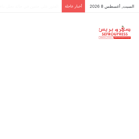
السبت, أغسطس 8 2026
أخبار عاجلة
جمعية استقلالية في جزر البليار: س