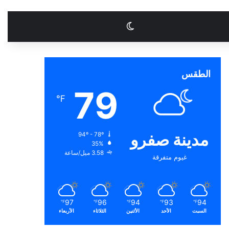
الوضع المظلم
الطقس
79
℉
مدينة صفرو
94º - 78º
35%
3.58 ميل/ساعة
غيوم متفرقة
97
96
94
93
94
℉
℉
℉
℉
℉
السبت
الأحد
الأثنين
الثلاثاء
الأربعاء