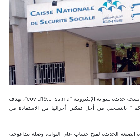
أصدر الصندوق الوطني للضمان الاجتماعي (CNSS) نسخة جديدة للبوابة الإلكترونية “covid19.cnss.ma”، بهدف
 ” بالتسجيل من أجل تمكين أجرائها من الاستفادة من
الصيغة الجديدة لفتح حساب على البوابة، وصلة بيداغوجية