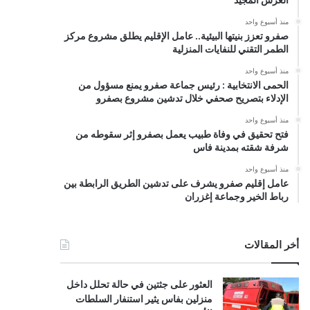
منذ أسبوع واحد
صفرو تعزز بنيتها البيئية.. عامل الإقليم يطلق مشروع مركز
الطمر التقني للنفايات المنزلية
منذ أسبوع واحد
الحمى الانتخابية : رئيس جماعة صفرو يمنع مسؤول من
الإدلاء بتصريح صحفي خلال تدشين مشروع بصفرو
منذ أسبوع واحد
فتح تحقيق في وفاة طبيب يعمل بصفرو إثر سقوطه من
شرفة شقته بمدينة فاس
منذ أسبوع واحد
عامل إقليم صفرو يشرف على تدشين الطريق الرابطة بين
رباط الخير وجماعة إغزران
أخر المقالات
العثور على جثتين في حالة تحلل داخل
منزلين بفاس يثير استنفار السلطات