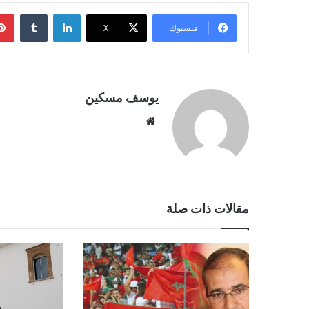
لينكدإن
فيسبوك
‫X
يوسف مسكين
موقع
الويب
مقالات ذات صلة