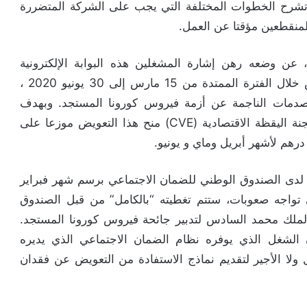
عنوان (https://youtu.be/30av9-LHK-A)، تشرح الخطوات المختلفة التي يجب على الشركة المتضررة
المنقطعين مؤقتا عن العمل.
 عن وضعه رهن إشارة المشغلين هذه البوابة الإلكترونية
المخصصة لإيداع طلبات الاستفادة من هذا التعويض خلال الفترة الممتدة من 15 مارس إلى 30 يونيو 2020 ،
صدمات الناجمة عن أزمة فيروس كورونا المستجد. وبهدف
الحفاظ على القدرة الشرائية للأجراء، فقد قررت لجنة اليقظة الاقتصادية (CVE) منح هذا التعويض موزعا على
م لدى الصندوق الوطني للضمان الاجتماعي برسم شهر فبراير
تي تواجه صعوبات، ستتم تغطيته “بالكامل” من قبل الصندوق
ملك محمد السادس لتدبير جائحة فيروس كورونا المستجد.
لشغل الذي يوفره نظام الضمان الاجتماعي الذي يديره
 ولا الأجير لتقديم نماذج الاستفادة من التعويض عن فقدان