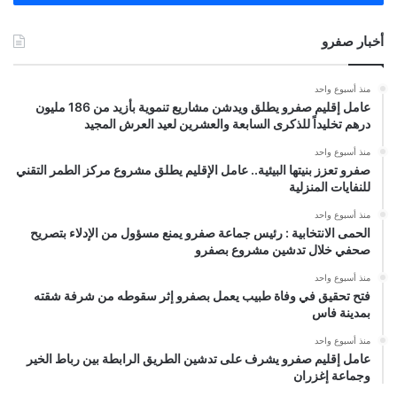
أخبار صفرو
منذ أسبوع واحد
عامل إقليم صفرو يطلق ويدشن مشاريع تنموية بأزيد من 186 مليون
درهم تخليداً للذكرى السابعة والعشرين لعيد العرش المجيد
منذ أسبوع واحد
صفرو تعزز بنيتها البيئية.. عامل الإقليم يطلق مشروع مركز الطمر التقني
للنفايات المنزلية
منذ أسبوع واحد
الحمى الانتخابية : رئيس جماعة صفرو يمنع مسؤول من الإدلاء بتصريح
صحفي خلال تدشين مشروع بصفرو
منذ أسبوع واحد
فتح تحقيق في وفاة طبيب يعمل بصفرو إثر سقوطه من شرفة شقته
بمدينة فاس
منذ أسبوع واحد
عامل إقليم صفرو يشرف على تدشين الطريق الرابطة بين رباط الخير
وجماعة إغزران