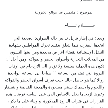
الموضوع : ملتمس عبر مواقع الكترونية
ﺳـــــــلام تــــــام
وبعد : في إطار تنزيل تدابير حالة الطوارئ الصحية التي
اتخذها المغرب فيما يتعلق بتقييد تحرك المواطنين بشهادة
التنقل الإستثنائية لقضاء اغراض محددة ومن بينها التسوق
من المحلات التجارية وأسواق الخضر والفواكه ومن أجل أن
تكون هذه العملية سلسة ولا تؤدي الى الازدحام في أوقات
الدروة التي تمتد من الساعة 11 صباحا الى الساعة الواحدة
زوالا كما هو حاصل حاليا حيث تعرف أسواق الخضر والفواكه
واللحوم والاسماك بستي مسعودة والمدينة القديمة و بنصفار
وغيرها ازدحاما يخل بالأساس الذي على اساسه فرضت هده
القرارات في فترات الدروة المذكورة و وبناء على ما ذكر ،
يتقدم اتحاد الجمعيات “النسيج الجمعوي بإقليم صفرو” لكم