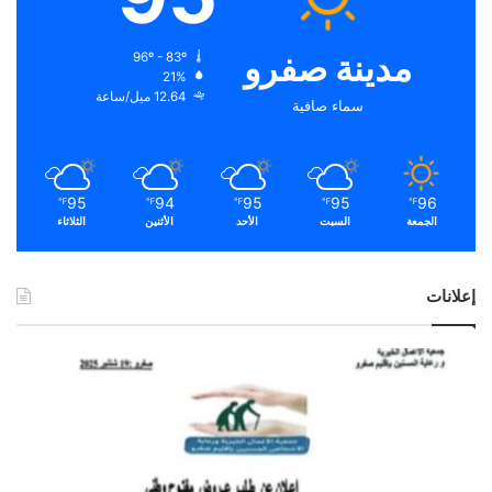
مدينة صفرو
96º - 83º
21%
12.64 ميل/ساعة
سماء صافية
95
94
95
95
96
℉
℉
℉
℉
℉
الجمعة
السبت
الأحد
الأثنين
الثلاثاء
إعلانات