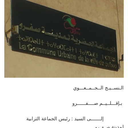
الـنســيـج الــجــمــعـــوي
بـإقـــلــيــم صــــفــــــرو
إلـــــــى السيد : رئيس الجماعة الترابية
لمدينة
صــفــرو