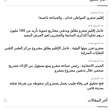
منذ 8 ساعات
إقليم صفرو: المواطن خدام… والجماعة ناعسة!
منذ أسبوع واحد
عامل إقليم صفرو يطلق ويدشن مشاريع تنموية بأزيد من 186 مليون
درهم تخليداً للذكرى السابعة والعشرين لعيد العرش المجيد
منذ أسبوع واحد
صفرو تعزز بنيتها البيئية.. عامل الإقليم يطلق مشروع مركز الطمر التقني
للنفايات المنزلية
منذ أسبوع واحد
الحمى الانتخابية : رئيس جماعة صفرو يمنع مسؤول من الإدلاء بتصريح
صحفي خلال تدشين مشروع بصفرو
منذ أسبوعين
فتح تحقيق في وفاة طبيب يعمل بصفرو إثر سقوطه من شرفة شقته
بمدينة فاس
أخر المقالات