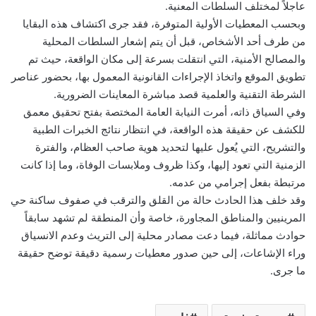
عاجلاً لمختلف السلطات المعنية.
وبحسب المعطيات الأولية المتوفرة، فقد جرى اكتشاف هذه البقايا
من طرف أحد الأشخاص، قبل أن يتم إشعار السلطات المحلية
والمصالح الأمنية، التي انتقلت بسرعة إلى مكان الواقعة، حيث تم
تطويق الموقع واتخاذ الإجراءات القانونية المعمول بها، بحضور عناصر
الشرطة التقنية والعلمية قصد مباشرة المعاينات الضرورية.
وفي السياق ذاته، أمرت النيابة العامة المختصة بفتح تحقيق معمق
للكشف عن حقيقة هذه الواقعة، في انتظار نتائج الخبرات الطبية
والتشريح، التي يُعول عليها لتحديد هوية صاحب العظام، والفترة
الزمنية التي تعود إليها، وكذا ظروف وملابسات الوفاة، وما إذا كانت
مرتبطة بفعل إجرامي من عدمه.
وقد خلف هذا الحادث حالة من القلق والترقب في صفوف ساكنة حي
المرينيين والمناطق المجاورة، خاصة وأن المنطقة لم تشهد سابقاً
حوادث مماثلة، فيما دعت مصادر محلية إلى التريث وعدم الانسياق
وراء الإشاعات، إلى حين صدور معطيات رسمية دقيقة توضح حقيقة
ما جرى.