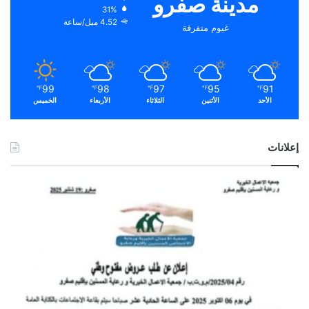
مدينة صفرو
31%
4.52 ميل/ساعة
غيوم متفرقة
99
98
97
95
91
℉
℉
℉
℉
℉
الأحد
الأثنين
الثلاثاء
الأربعاء
الخميس
إعلانات