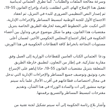
وسرعة معالجة الملفات والطلبات”. كما تطرق العثماني لدينامية
تفعيل هذا الإصلاح الهام، التي انطلقت بإعداد وإخراج القانون 55-19،
ثم إصدار النص التنظيمي الضروري للبدء في التنزيل، ثم انعقاد
الاجتماع الأول للجنة الوطنية لتبسيط المساطر والإجراءات الإدارية،
التي انكبت على الخطوط العريضة لخارطة الطريق الخاصة بتنزيل
مقتضيات هذا القانون، وهو ما شكل موضوع عرض وتداول بين أعضاء
الحكومة في إطار اجتماع المجلس الحكومي الأخير، لضمان أعلى
مستويات النجاعة بانخراط كافة القطاعات الحكومية في هذا الورش.
ودعا العثماني الكتاب العامين للقطاعات الوزارية إلى العمل وفق
مقاربة تشاركية، في إطار من التعاون، لتطبيق خارطة الطريق
المتعلقة بتنزيل مقتضيات القانون 55-19، حاثا إياهم على الإسراع
بجرد وتوثيق وتوصيف جميع المساطر والإجراءات الإدارية التي تدخل
في مجال اختصاصات قطاعاتهم في أقرب الآجال علما بأنه سيتم
توجيه منشور إلى ات والسادة الوزراء في هذا الشأن، وتقديم
مقترحات لتبسيط المساطر والتسريع برقمنتها.
وأشار بلاغ رئاسة الحكومة إلى أنه سيتم تشكيل لجنة تقنية من