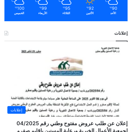
100
99
95
92
90
℉
℉
℉
℉
℉
الأحد
الأثنين
الثلاثاء
الأربعاء
الخميس
إعلانات
إعلانات
إعلان عن طلب عروض مفتوح وطني رقم 04/2025
لجمعية الأعمال الخيرية ورعاية المسنين بإقليم صفرو