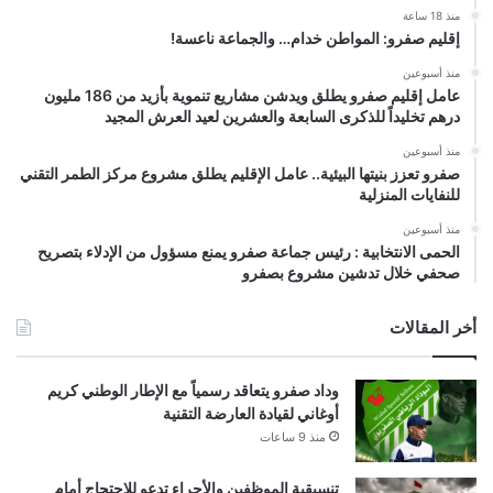
منذ 18 ساعة
إقليم صفرو: المواطن خدام… والجماعة ناعسة!
منذ أسبوعين
عامل إقليم صفرو يطلق ويدشن مشاريع تنموية بأزيد من 186 مليون
درهم تخليداً للذكرى السابعة والعشرين لعيد العرش المجيد
منذ أسبوعين
صفرو تعزز بنيتها البيئية.. عامل الإقليم يطلق مشروع مركز الطمر التقني
للنفايات المنزلية
منذ أسبوعين
الحمى الانتخابية : رئيس جماعة صفرو يمنع مسؤول من الإدلاء بتصريح
صحفي خلال تدشين مشروع بصفرو
أخر المقالات
وداد صفرو يتعاقد رسمياً مع الإطار الوطني كريم
أوغاني لقيادة العارضة التقنية
منذ 9 ساعات
تنسيقية الموظفين والأجراء تدعو للاحتجاج أمام