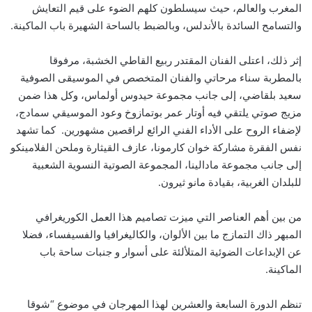
المغرب والعالم، حيث سيسلطون كلهم الضوء على قيم التعايش
والتسامح السائدة بالأندلس، وبالضبط بالساحة الشهيرة باب الماكينة.
إثر ذلك، اعتلى الفنان المقتدر ربيع القاطي الخشبة، مرفوقا
بالمطربة سناء مرحاتي والفنان المتخصص في الموسيقى الصوفية
سعيد بلقاضي، إلى جانب مجموعة حيدوس أولماس، وكل هذا ضمن
مزيج صوتي يلتقي فيه أوتار عمر بوتمازوخ وعود الموسيقي سمادج،
لإضفاء الروح على الأداء الفني الرائع لراقصين مشهورين. كما تشهد
نفس الفقرة مشاركة خوان كارمونا، عازف القيثارة وملحن الفلامينكو
إلى جانب مجموعة مادالينا، المجموعة الصوتية النسوية الشعبية
للبلدان الغربية، بقيادة مانو ثيرون.
من بين أهم العناصر التي ميزت تصاميم هذا العمل الكوريغرافي
المبهر ذاك التمازج ما بين الألوان، والكاليغرافيا والفسيفساء، فضلا
عن الإبداعات الضوئية المتلألئة على أسوار و جنبات ساحة باب
الماكينة.
تنظم الدورة السابعة والعشرين لهذا المهرجان في موضوع “شوقا