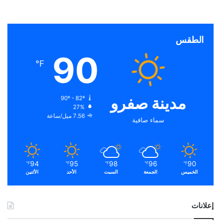
الطقس
90
℉
مدينة صفرو
90º - 82º
27%
7.56 ميل/ساعة
سماء صافية
94
95
98
96
90
℉
℉
℉
℉
℉
الخميس
الجمعة
السبت
الأحد
الأثنين
إعلانات