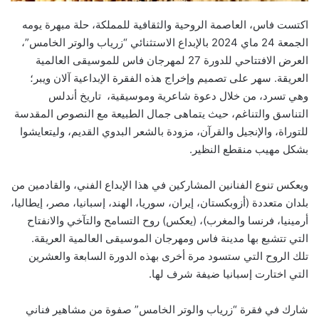
اكتست فاس، العاصمة الروحية والثقافية للمملكة، حلة مبهرة يومه
الجمعة 24 ماي 2024 بالإبداع الاستثنائي “زرياب والوتر الخامس”،
العرض الافتتاحي للدورة 27 لمهرجان فاس للموسيقى العالمية
العريقة. سهر على تصميم وإخراج هذه الفقرة الإبداعية آلان ويبر؛
وهي تسرد، من خلال دعوة شاعرية وموسيقية، تاريخ أندلس
التناسق والتناغم، حيث يتماهى جمال الطبيعة مع النصوص المقدسة
للتوراة، والإنجيل والقرآن، مزودة بالشعر البدوي القديم، وليتعايشوا
بشكل مهيب منقطع النظير.
ويعكس تنوع الفنانين المشاركين في هذا الإبداع الفني، والقادمين من
بلدان متعددة (أزوبكستان، إيران، سوريا، الهند، إسبانيا، مصر، إيطاليا،
أرمينيا، فرنسا والمغرب)، (يعكس) روح التسامح والتآخي والانفتاح
التي تتشبع بها مدينة فاس ومهرجان الموسيقى العالمية العريقة.
تلك الروح التي ستسود مرة أخرى بهذه الدورة السابعة والعشرين
التي اختارت إسبانيا ضيفة شرف لها.
شارك في فقرة “زرياب والوتر الخامس” صفوة من مشاهير فناني