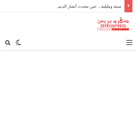
سبتة ومليلية… حين يتحدث أنصار الديمقراطية بلسان الاستعمار
القائمة
بح
الوضع ا