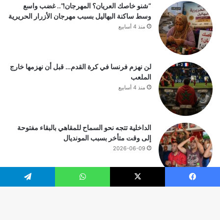
“شنو خاصك العريان؟ المهرجان!”.. غضب واسع
وسط ساكنة البهاليل بسبب مهرجان الأزرار الحريرية
منذ 4 أسابيع
لن نهزم فرنسا في كرة القدم… قبل أن نهزمها خارج
الملعب
منذ 4 أسابيع
الداخلية تتجه نحو السماح للمقاهي بالبقاء مفتوحة
إلى وقت متأخر بسبب المونديال
2026-06-09
يسبوك
‫X
واتساب
تيلقرام
© حقوق النشر 2026، جميع الحقوق محفوظة |