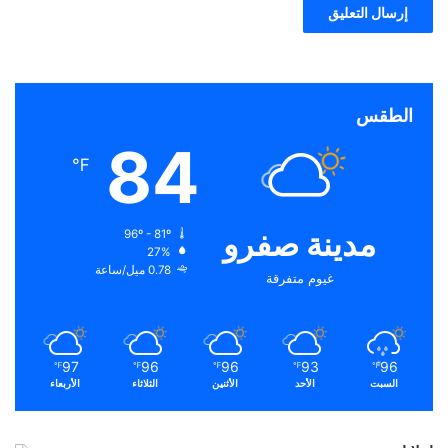
الطقس
84
℉
مدينة صفرو
96º - 81º
27%
0.78 ميل/ساعة
غيوم متفرقة
97
96
96
93
96
℉
℉
℉
℉
℉
السبت
الأحد
الأثنين
الثلاثاء
الأربعاء