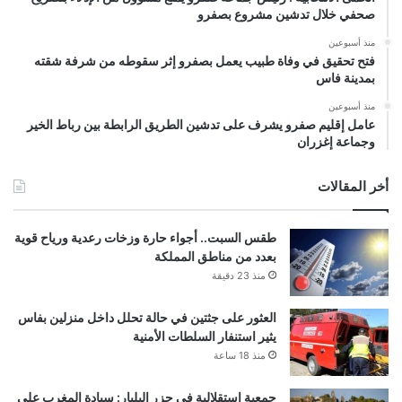
صحفي خلال تدشين مشروع بصفرو
منذ أسبوعين
فتح تحقيق في وفاة طبيب يعمل بصفرو إثر سقوطه من شرفة شقته
بمدينة فاس
منذ أسبوعين
عامل إقليم صفرو يشرف على تدشين الطريق الرابطة بين رباط الخير
وجماعة إغزران
أخر المقالات
طقس السبت.. أجواء حارة وزخات رعدية ورياح قوية
بعدد من مناطق المملكة
منذ 23 دقيقة
العثور على جثتين في حالة تحلل داخل منزلين بفاس
يثير استنفار السلطات الأمنية
منذ 18 ساعة
جمعية استقلالية في جزر البليار: سيادة المغرب على