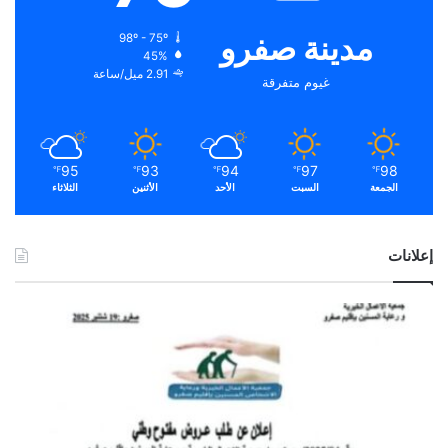
مدينة صفرو
98º - 75º
45%
2.91 ميل/ساعة
غيوم متفرقة
95
93
94
97
98
℉
℉
℉
℉
℉
الجمعة
السبت
الأحد
الأثنين
الثلاثاء
إعلانات