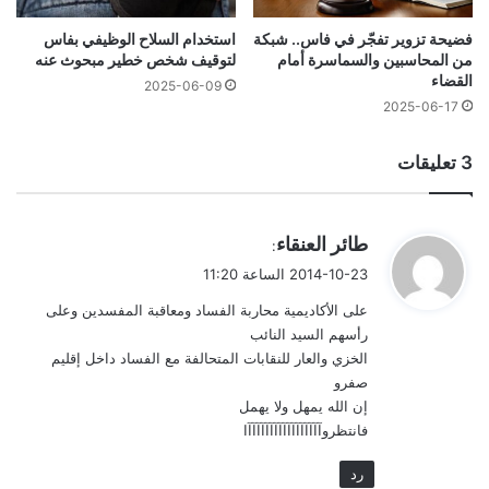
فضيحة تزوير تفجّر في فاس.. شبكة
استخدام السلاح الوظيفي بفاس
من المحاسبين والسماسرة أمام
لتوقيف شخص خطير مبحوث عنه
القضاء
2025-06-09
2025-06-17
‫3 تعليقات
ي
طائر العنقاء
:
ق
2014-10-23 الساعة 11:20
و
على الأكاديمية محاربة الفساد ومعاقبة المفسدين وعلى
ل
رأسهم السيد النائب
الخزي والعار للنقابات المتحالفة مع الفساد داخل إقليم
صفرو
إن الله يمهل ولا يهمل
فانتظروآآآآآآآآآآآآآآآآآا
رد