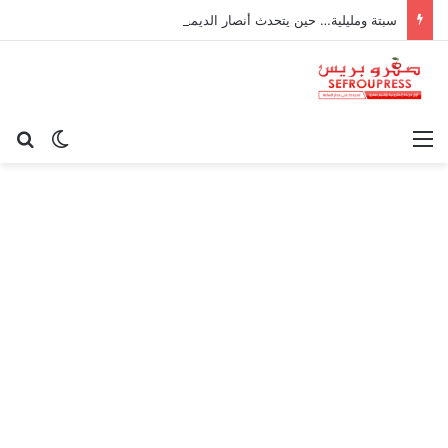
سبتة ومليلية… حين يتحدث أنصار الديمقراطية بلسان الاستعمار
القائمة
بح
الوضع ا