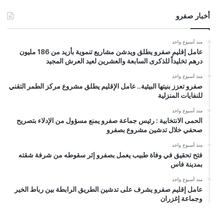
أخبار صفرو
منذ أسبوع واحد
عامل إقليم صفرو يطلق ويدشن مشاريع تنموية بأزيد من 186 مليون
درهم تخليداً للذكرى السابعة والعشرين لعيد العرش المجيد
منذ أسبوع واحد
صفرو تعزز بنيتها البيئية.. عامل الإقليم يطلق مشروع مركز الطمر التقني
للنفايات المنزلية
منذ أسبوع واحد
الحمى الانتخابية : رئيس جماعة صفرو يمنع مسؤول من الإدلاء بتصريح
صحفي خلال تدشين مشروع بصفرو
منذ أسبوع واحد
فتح تحقيق في وفاة طبيب يعمل بصفرو إثر سقوطه من شرفة شقته
بمدينة فاس
منذ أسبوع واحد
عامل إقليم صفرو يشرف على تدشين الطريق الرابطة بين رباط الخير
وجماعة إغزران