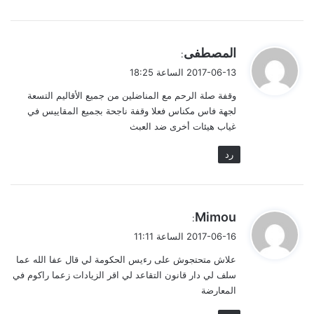
ي
المصطفى
:
ق
2017-06-13 الساعة 18:25
و
وقفة صلة الرحم مع المناضلين من جميع الأقاليم التسعة
ل
لجهة فاس مكناس فعلا وقفة ناجحة بجميع المقاييس في
غياب هيئات أخرى ضد العبث
رد
ي
Mimou
:
ق
2017-06-16 الساعة 11:11
و
علاش متحتجوش على رءيس الحكومة لي قال عفا الله عما
ل
سلف لي دار قانون التقاعد لي اقر الزيادات زعما راكوم في
المعارضة