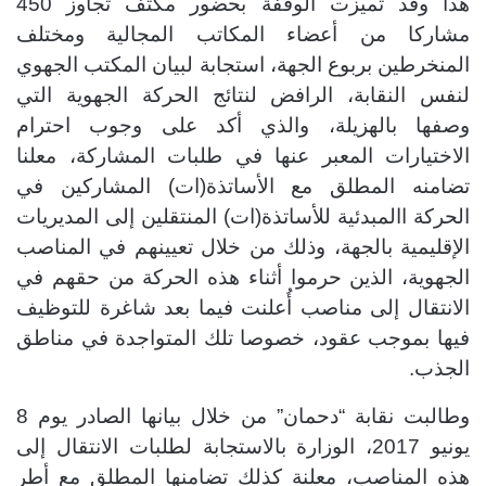
هذا وقد تميزت الوقفة بحضور مكثف تجاوز 450
مشاركا من أعضاء المكاتب المجالية ومختلف
المنخرطين بربوع الجهة، استجابة لبيان المكتب الجهوي
لنفس النقابة،
الرافض لنتائج الحركة الجهوية التي
وصفها بالهزيلة، والذي أكد على وجوب احترام
الاختيارات المعبر عنها في طلبات المشاركة، معلنا
تضامنه المطلق مع الأساتذة(ات) المشاركين في
الحركة االمبدئية للأساتذة(ات) المنتقلين إلى المديريات
الإقليمية بالجهة، وذلك من خلال تعيينهم في المناصب
الجهوية، الذين حرموا أثناء هذه الحركة من حقهم في
الانتقال إلى مناصب أُعلنت فيما بعد شاغرة للتوظيف
فيها بموجب عقود، خصوصا تلك المتواجدة في مناطق
الجذب.
وطالبت نقابة “دحمان” من خلال بيانها الصادر يوم 8
يونيو 2017، الوزارة بالاستجابة لطلبات الانتقال إلى
هذه المناصب، معلنة كذلك تضامنها المطلق مع أطر