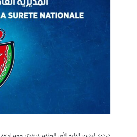
خرجت المديرية العامة للأمن الوطني بتوضيح رسمي لوضع ح