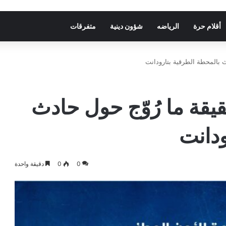
أقلام حرة
الرياضه
شؤون دينية
متفرقات
ث بالمحطة الطرقية بتارودانت
يقة ما رُوّج حول حادث
ودانت
0
0
دقيقة واحدة