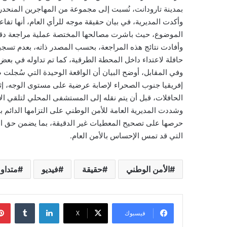
بمدينة تارودانت، نُسبت إلى مجموعة من المهاجرين المنحدر
وأكدت المديرية، في بيان حقيقة موجه للرأي العام، أنها ت
الموضوع، حيث باشرت مصالحها المختصة عملية مراجعة دقيقة
وأفادت نتائج هذه المراجعة، بحسب المصدر ذاته، بعدم تس
حافلة لاعتداء داخل المحطة الطرقية، كما تم تداوله في بعض 
إفريقيا جنوب الصحراء لإصابة عرضية على مستوى الوجه، إث
الحافلات، قبل أن يتم نقله إلى المستشفى المحلي لتلقي ال
وشددت المديرية العامة للأمن الوطني على التزامها الدائم 
حرصها على تصحيح المعطيات غير الدقيقة، بما يضمن حق الم
التي قد تمس الإحساس بالأمن العام.
الأمن الوطني
حقيقة
فيديو
متداو
لينكدإن
فيسبوك
‫X