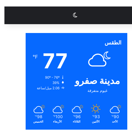
الوضع المظلم
الطقس
77
℉
مدينة صفرو
90º - 76º
39%
2.06 ميل/ساعة
غيوم متفرقة
98
100
96
93
90
℉
℉
℉
℉
℉
الأحد
الأثنين
الثلاثاء
الأربعاء
الخميس