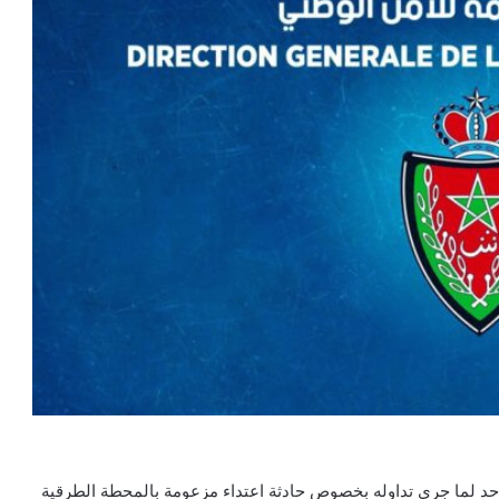
د لما جرى تداوله بخصوص حادثة اعتداء مزعومة بالمحطة الطرقية