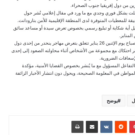
ين من دول إفريقيا جنوب الصحراء.
فاعلت بشكل فوري وجدي مع ما ورد في مقال إعلامي نُشر حول
 للمعطيات المتوفرة لدى المنطقة الإقليمية للأمن بتارودانت.
جيل أية شكاية أو تبليغ رسمي بخصوص تعرض سيدة أو مساعد سائق
المنابر.
وفي المقابل، أوضح البيان أن الواقعة الوحيدة التي سُجلت صباح يوم الإثنين 26 يناير تتعلق بتعرض مهاجر ينحدر من إحدى دول
ر احتكاك مع مجموعة من الأشخاص أثناء محاولته الصعود إلى إحدى
إسعافات الضرورية.
بالتفاعل المسؤول مع ما يُنشر بخصوص القضايا الأمنية، مؤكدة
واطن في المعلومة الصحيحة، ويحول دون انتشار الأخبار الزائفة
ل
يوضح
بينتيريست
مشاركة عبر البريد
طباعة