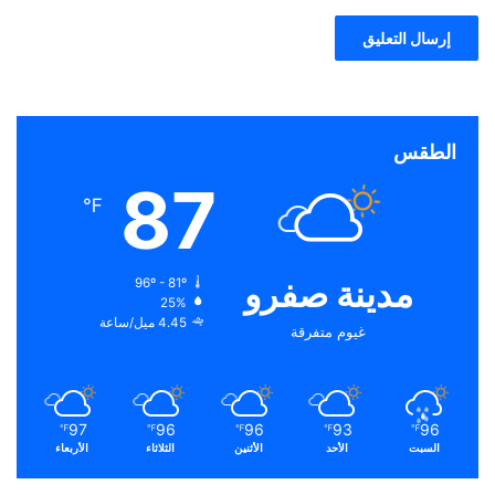
الطقس
87
℉
مدينة صفرو
96º - 81º
25%
4.45 ميل/ساعة
غيوم متفرقة
97
96
96
93
96
℉
℉
℉
℉
℉
السبت
الأحد
الأثنين
الثلاثاء
الأربعاء