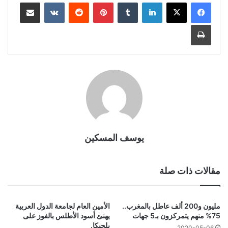
لينكدإن
بينتيريست
مشاركة عبر البريد
طباعة
يوسف المسكين
مقالات ذات صلة
مليون و200 ألف عاطل بالمغرب..
الأمين العام لجامعة الدول العربية
75% منهم يتمركزون بـ5 جهات
يهنئ أسود الأطلس بالفوز على
بلجيكا.
2020-05-06