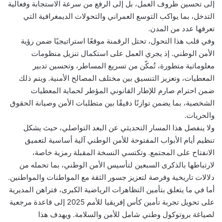
إلى تحسين ظروف العمل، بل إلى الرفع من سرعة الاستجابة وفعالية
التدخل، بما يواكب التوسع العمراني والتحولات الديمغرافية التي
تعرفها عدد من المدن.
وفي قلب هذا التحول، تحتل الرقمنة موقعًا استراتيجيًا ضمن رؤية
الأمن الوطني. إذ يجري العمل على استكمال تنزيل منظومات
معلوماتية متطورة، تُمكّن من تسريع المساطر، وتحسين تدبير
المعطيات، وتعزيز التنسيق بين مختلف المصالح الأمنية. ويتم ذلك
ضمن احترام صارم للإطار القانوني المؤطر لحماية المعطيات
الشخصية، بما يضمن توازنًا دقيقًا بين متطلبات الأمن وصيانة الحقوق
والحريات.
ولا ينفصل هذا المسار التحديثي عن البعد التواصلي، حيث يشكل
تنظيم أيام الأبواب المفتوحة للأمن الوطني آلية أساسية لتعميق
الانفتاح على المجتمع. وتكتسي النسخة المقبلة رمزية خاصة،
لارتباطها بالذكرى السبعين لتأسيس الأمن الوطني، بما تحمله من
دلالات تاريخية وفرصة لتعزيز جسور الثقة مع المواطنات والمواطنين.
أما في ما يتعلق بتأمين التظاهرات الرياضية الكبرى، فتراهن المديرية
على تحويل تجربة تأمين كأس إفريقيا للأمم 2025 إلى قاعدة مرجعية
لصياغة بروتوكول وطني شامل للأمن والسلامة. ويهدف هذا