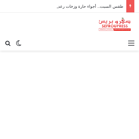
طقس السبت.. أجواء حارة وزخات رعدية ورياح قوية بعدد من مناطق المملكة
القائمة
بح
الوضع ا