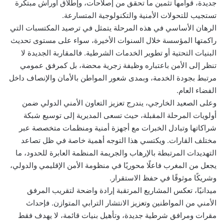
جديدة، قوامها تثمين ما تحقق من إصلاحات، وإطلاق أوراش مبتكرة
تستجيب للتحولات الأمنية والتكنولوجية المتسارعة.
الرهان الأساسي في هذه المرحلة يتمثل في ترصيد المكتسبات التي
راكمتها المؤسسة خلال السنوات الأخيرة، سواء على مستوى تحديث
البنيات التحتية أو تطوير الخدمات الشرطية. فالمقاربة الجديدة لا
تنظر إلى الأمن باعتباره وظيفة زجرية محضة، بل كمرفق عمومي
مرتبط بجودة الخدمة، وبمدى شعور المواطن بالأمان والإنصاف داخل
الفضاء العام.
وعلى الصعيد الخارجي، يندرج تعزيز التعاون الأمني الدولي ضمن
أولويات المرحلة المقبلة، حيث تسعى المديرية إلى توسيع شبكة
شراكاتها وتبادل الخبرات مع أجهزة أمنية ومنظمات متخصصة عبر
مختلف القارات. ويكتسي هذا التوجه أهمية خاصة في ظل تصاعد
التهديدات المرتبطة بالإرهاب والجريمة المنظمة العابرة للحدود، ما
يجعل من المغرب فاعلًا محوريًا في منظومة الأمن الإقليمي والدولي،
وشريكًا موثوقًا في حفظ الاستقرار.
ميدانيًا، تعكس المشاريع المرتقبة إرادة واضحة لتقريب المرفق
الأمني من المواطنين وتعزيز الانتشار الترابي المتوازن. فإحداث
مقرات ومرافق شرطية جديدة، وتأهيل بنيات قائمة، لا يهدف فقط