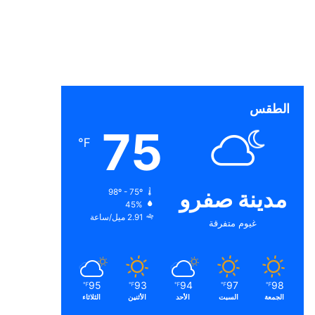
الطقس
75
℉
مدينة صفرو
98º - 75º
45%
2.91 ميل/ساعة
غيوم متفرقة
95
93
94
97
98
℉
℉
℉
℉
℉
الجمعة
السبت
الأحد
الأثنين
الثلاثاء