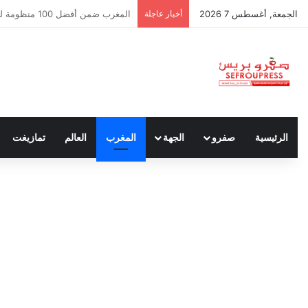
الجمعة, أغسطس 7 2026
أخبار عاجلة
سبتة ومليلية… حين يتحدث أنصار الد
الرئيسية
صفرو
الجهة
المغرب
العالم
تمازيغت