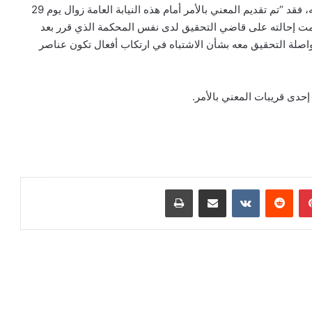
حول أفعال منسوبة للسيد المعطي منجب وبعض أفراد عائلته، فقد “تم تقديم المعني بالأمر أمام هذه النيابة العامة زوال يوم 29
ي معه، تمت إحالته على قاضي التحقيق لدى نفس المحكمة الذي قرر بعد
مواصلة التحقيق معه بشأن الاشتباه في ارتكاب أفعال تكون عناصر
دى قريبات المعني بالأمر.
بينتيريست
مشاركة عبر البريد
طباعة