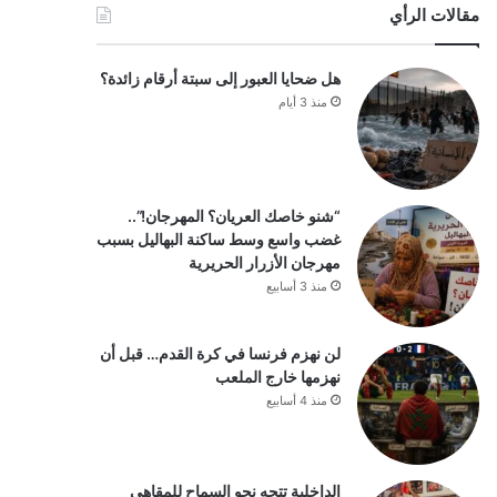
مقالات الرأي
هل ضحايا العبور إلى سبتة أرقام زائدة؟
منذ 3 أيام
“شنو خاصك العريان؟ المهرجان!”..
غضب واسع وسط ساكنة البهاليل بسبب
مهرجان الأزرار الحريرية
منذ 3 أسابيع
لن نهزم فرنسا في كرة القدم… قبل أن
نهزمها خارج الملعب
منذ 4 أسابيع
الداخلية تتجه نحو السماح للمقاهي