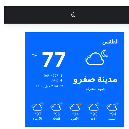
الوضع المظلم
الطقس
77
℉
مدينة صفرو
94º - 77º
36%
2.64 ميل/ساعة
غيوم متفرقة
97
96
94
93
94
℉
℉
℉
℉
℉
السبت
الأحد
الأثنين
الثلاثاء
الأربعاء