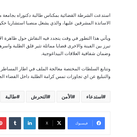
استدعت الشرطة القضائية بمكناس طالبة دكتوراه بجامعة مو
الاساتذة المشرفين عليها، والذي يشغل منصبا استشاريا حكوم
ويأتي هذا التطور في وقت يتجدد فيه النقاش حول ظاهرة ال
تبرز بين الفينة والاخرى قضايا مماثلة تثير قلق الطلبة واس
وضمان شفافية العلاقات البيداغوجية.
وتتابع السلطات المختصة معالجة الملف في اطار المساطر ا
والتبليغ عن اي تجاوزات تمس كرامة الطلبة داخل الفضاء ال
استدعاء
الأمن
التحرش
طالبة
لينكدإن
فيسبوك
‫X