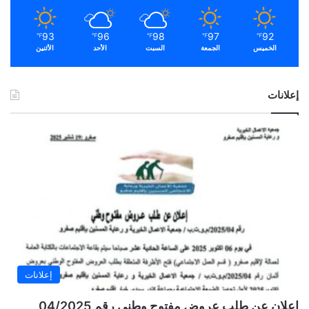
93
96
98
97
92
℉
℉
℉
℉
℉
الخميس
الجمعة
السبت
الأحد
الأثنين
إعلانات
إعلانات
إعلان عن طلب عروض مفتوح وطني رقم 04/2025