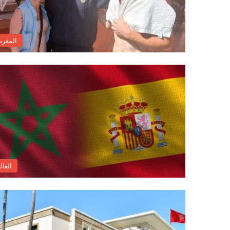
المغر
العال