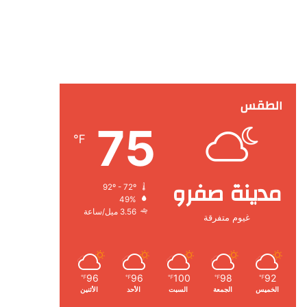
الطقس
75
℉
مدينة صفرو
92º - 72º
49%
3.56 ميل/ساعة
غيوم متفرقة
96
96
100
98
92
℉
℉
℉
℉
℉
الخميس
الجمعة
السبت
الأحد
الأثنين