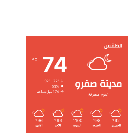
الطقس
74
℉
مدينة صفرو
92º - 72º
53%
1.74 ميل/ساعة
غيوم متفرقة
96
96
100
98
92
℉
℉
℉
℉
℉
الخميس
الجمعة
السبت
الأحد
الأثنين