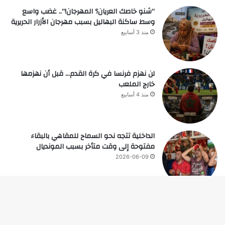
“شنو خاصك العريان؟ المهرجان!”.. غضب واسع
وسط ساكنة البهاليل بسبب مهرجان الأزرار الحريرية
منذ 3 أسابيع
لن نهزم فرنسا في كرة القدم… قبل أن نهزمها
خارج الملعب
منذ 4 أسابيع
الداخلية تتجه نحو السماح للمقاهي بالبقاء
مفتوحة إلى وقت متأخر بسبب المونديال
2026-06-09
زر
© حقوق النشر 2026، جميع الحقوق محفوظة |