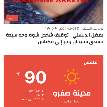
الجهة
يوسف المسكين
2024-12-05
0
1
بفضل الديستي …توقيف شخص شوه وجه سيدة
بسيدي سليمان وفر إلى مكناس
الطقس
90
℉
مدينة صفرو
90º - 82º
27%
7.56 ميل/ساعة
سماء صافية