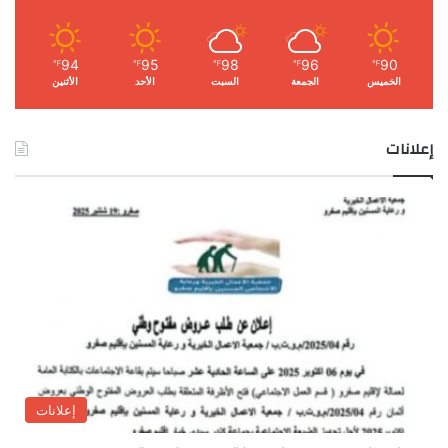
94
95
98
96
90
℉
℉
℉
℉
℉
الخميس
الجمعة
السبت
الأحد
الأثنين
إعلانات
إعلانات