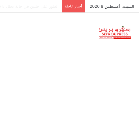
السبت, أغسطس 8 2026
أخبار عاجلة
جمعية استقلالية في جزر البليار: س