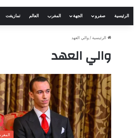
الرئيسية
صفرو
الجهة
المغرب
العالم
تمازيغت
الرئيسية
/
والي العهد
والي العهد
المغر