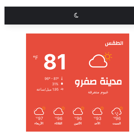
الوضع المظلم
الطقس
81
℉
مدينة صفرو
96º - 81º
31%
1.95 ميل/ساعة
غيوم متفرقة
97
96
96
93
96
℉
℉
℉
℉
℉
السبت
الأحد
الأثنين
الثلاثاء
الأربعاء