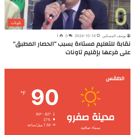
تاونات
يوسف المسكين
2024-10-14
0
1
نقابة للتعليم مستاءة بسبب “الحصار المطبق”
على فرعها بإقليم تاونات
الطقس
90
℉
مدينة صفرو
90º - 82º
27%
7.56 ميل/ساعة
سماء صافية