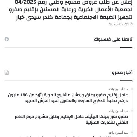
إعلان عن طلب عروض مفتوح وطني رقم 04/2025
لجمعية الأعمال الخيرية ورعاية المسنين بإقليم صفرو
لتجهيز الضيعة الاجتماعية بجماعة كندر سيدي خيار
2025-09-21
تابعنا على فيسبوك
أخبار صفرو
منذ أسبوع واحد
عامل إقليم صفرو يطلق ويدشن مشاريع تنموية بأزيد من 186 مليون
درهم تخليداً للذكرى السابعة والعشرين لعيد العرش المجيد
منذ أسبوع واحد
صفرو تعزز بنيتها البيئية.. عامل الإقليم يطلق مشروع مركز الطمر
التقني للنفايات المنزلية
منذ أسبوع واحد