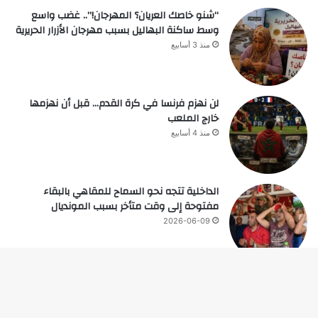
“شنو خاصك العريان؟ المهرجان!”.. غضب واسع
وسط ساكنة البهاليل بسبب مهرجان الأزرار الحريرية
منذ 3 أسابيع
لن نهزم فرنسا في كرة القدم… قبل أن نهزمها
خارج الملعب
منذ 4 أسابيع
الداخلية تتجه نحو السماح للمقاهي بالبقاء
مفتوحة إلى وقت متأخر بسبب المونديال
2026-06-09
زر
© حقوق النشر 2026، جميع الحقوق محفوظة |