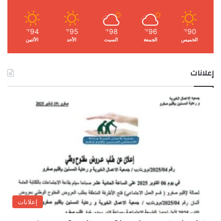
94
95
98
96
90
℉
℉
℉
℉
℉
الخميس
الجمعة
السبت
الأحد
الأثنين
إعلانات
إعلانات