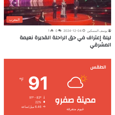
المغرب
يوسف المسكين
2024-12-04
0
1
ليلة إعتراف في حق الراحلة القديرة نعيمة
المشرقي
الطقس
91
℉
مدينة صفرو
91º - 83º
22%
6.46 ميل/ساعة
غيوم متفرقة