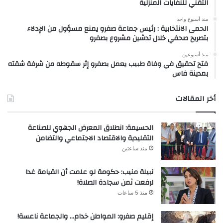
التقني للنفايات المنزلية
منذ أسبوع واحد
الحمى الانتخابية : رئيس جماعة صفرو يمنع مسؤول من الإدلاء
بتصريح صحفي خلال تدشين مشروع بصفرو
منذ أسبوعين
فتح تحقيق في وفاة طبيب يعمل بصفرو إثر سقوطه من شرفة شقته
بمدينة فاس
أخر المقالات
الحسيمة: انطلاق المعرض الجهوي للصناعة
التقليدية والاقتصاد الاجتماعي والتضامن
منذ ساعتين
نبيلة منيب: حكومة لو علمت أن القيامة غدا
لرفعت ثمن سجادة الصلاة!
منذ 5 ساعات
إقليم صفرو: المواطن خدام… والجماعة ناعسة!