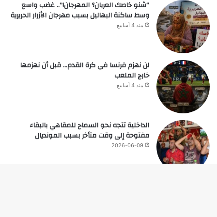
“شنو خاصك العريان؟ المهرجان!”.. غضب واسع
وسط ساكنة البهاليل بسبب مهرجان الأزرار الحريرية
منذ 4 أسابيع
لن نهزم فرنسا في كرة القدم… قبل أن نهزمها
خارج الملعب
منذ 4 أسابيع
الداخلية تتجه نحو السماح للمقاهي بالبقاء
مفتوحة إلى وقت متأخر بسبب المونديال
2026-06-09
زر
© حقوق النشر 2026، جميع الحقوق محفوظة |