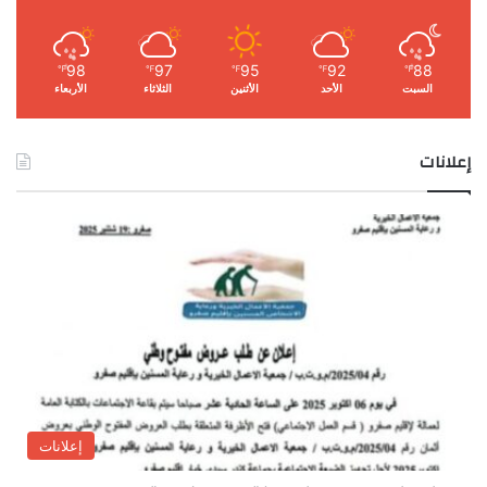
98
97
95
92
88
℉
℉
℉
℉
℉
السبت
الأحد
الأثنين
الثلاثاء
الأربعاء
إعلانات
إعلانات