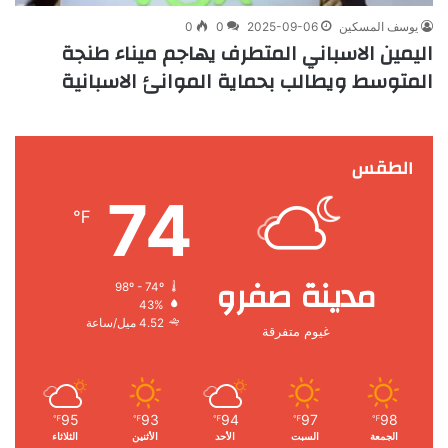
يوسف المسكين
2025-09-06
0
0
اليمين الاسباني المتطرف يهاجم ميناء طنجة
المتوسط ويطالب بحماية الموانئ الاسبانية
الطقس
74
℉
مدينة صفرو
98º - 74º
43%
4.52 ميل/ساعة
غيوم متفرقة
95
93
94
97
98
℉
℉
℉
℉
℉
الجمعة
السبت
الأحد
الأثنين
الثلاثاء