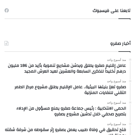
تابعنا على فيسبوك
أخبار صفرو
منذ أسبوع واحد
عامل إقليم صفرو يطلق ويدشن مشاريع تنموية بأزيد من 186 مليون
درهم تخليداً للذكرى السابعة والعشرين لعيد العرش المجيد
منذ أسبوع واحد
صفرو تعزز بنيتها البيئية.. عامل الإقليم يطلق مشروع مركز الطمر
التقني للنفايات المنزلية
منذ أسبوع واحد
الحمى الانتخابية : رئيس جماعة صفرو يمنع مسؤول من الإدلاء
بتصريح صحفي خلال تدشين مشروع بصفرو
منذ أسبوع واحد
فتح تحقيق في وفاة طبيب يعمل بصفرو إثر سقوطه من شرفة شقته