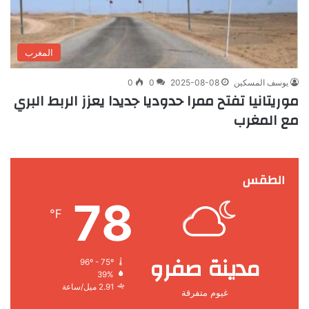
المغرب
يوسف المسكين
2025-08-08
0
0
موريتانيا تفتح ممرا حدوديا جديدا يعزز الربط البري
مع المغرب
الطقس
78
℉
مدينة صفرو
96º - 75º
39%
2.91 ميل/ساعة
غيوم متفرقة