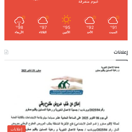
غيوم متفرقة
98
97
95
92
91
℉
℉
℉
℉
℉
السبت
الأحد
الأثنين
الثلاثاء
الأربعاء
إعلانات
إعلانات