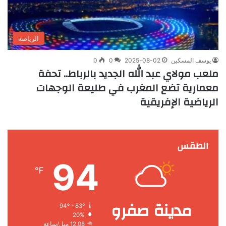
الرياضه
يوسف المسكين
2025-08-02
0
0
ملعب مولاي عبد الله الجديد بالرباط.. تحفة
معمارية تضع المغرب في طليعة الوجهات
الرياضية الإفريقية
الطقس
94
℉
مدينة صفرو
94º - 83º
20%
12.08 ميل/ساعة