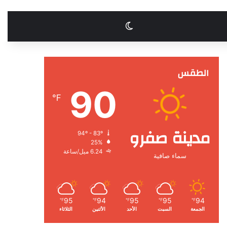
الوضع المظلم
الطقس
90
℉
مدينة صفرو
94º - 83º
25%
6.24 ميل/ساعة
سماء صافية
95
94
95
95
94
℉
℉
℉
℉
℉
الجمعة
السبت
الأحد
الأثنين
الثلاثاء