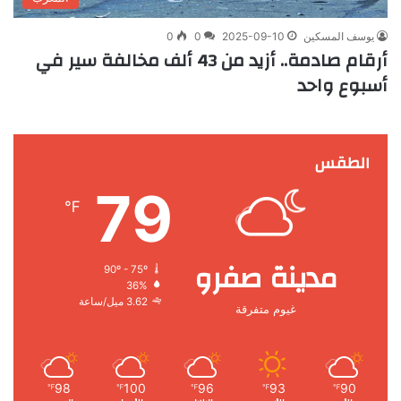
يوسف المسكين
2025-09-10
0
0
أرقام صادمة.. أزيد من 43 ألف مخالفة سير في
أسبوع واحد
الطقس
79
℉
مدينة صفرو
90º - 75º
36%
3.62 ميل/ساعة
غيوم متفرقة
98
100
96
93
90
℉
℉
℉
℉
℉