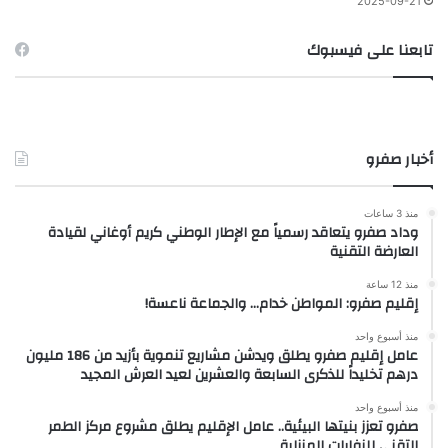
2025-09-21
تابعنا على فيسبوك
أخبار صفرو
منذ 3 ساعات
وداد صفرو يتعاقد رسمياً مع الإطار الوطني كريم أوغاني لقيادة
العارضة التقنية
منذ 12 ساعة
إقليم صفرو: المواطن خدام… والجماعة ناعسة!
منذ أسبوع واحد
عامل إقليم صفرو يطلق ويدشن مشاريع تنموية بأزيد من 186 مليون
درهم تخليداً للذكرى السابعة والعشرين لعيد العرش المجيد
منذ أسبوع واحد
صفرو تعزز بنيتها البيئية.. عامل الإقليم يطلق مشروع مركز الطمر
التقني للنفايات المنزلية