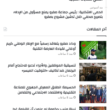
منذ أسبوعين
الحمى الانتخابية : رئيس جماعة صفرو يمنع مسؤول من الإدلاء
بتصريح صحفي خلال تدشين مشروع بصفرو
أخر المقالات
وداد صفرو يتعاقد رسمياً مع الإطار الوطني كريم
أوغاني لقيادة العارضة التقنية
منذ 3 ساعات
تنسيقية الموظفين والأجراء تدعو للاحتجاج أمام
البرلمان ضد تكاليف «التوقيت الميسر»
منذ 6 ساعات
الحسيمة: انطلاق المعرض الجهوي للصناعة
التقليدية والاقتصاد الاجتماعي والتضامن
منذ 8 ساعات
نبيلة منيب: حكومة لو علمت أن القيامة غدا