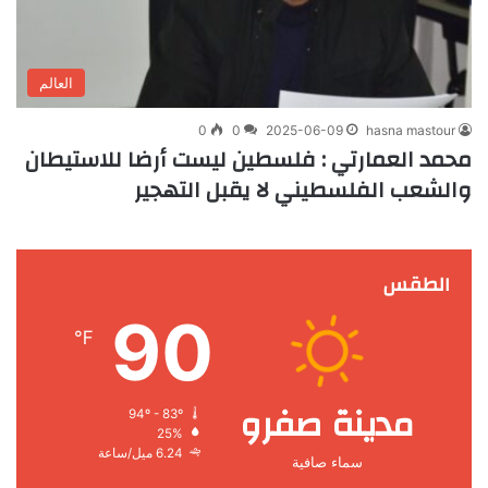
العالم
0
0
2025-06-09
hasna mastour
محمد العمارتي : فلسطين ليست أرضا للاستيطان
والشعب الفلسطيني لا يقبل التهجير
الطقس
90
℉
مدينة صفرو
94º - 83º
25%
6.24 ميل/ساعة
سماء صافية