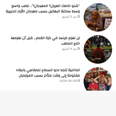
“شنو خاصك العريان؟ المهرجان!”.. غضب واسع
وسط ساكنة البهاليل بسبب مهرجان الأزرار الحريرية
منذ 3 أسابيع
لن نهزم فرنسا في كرة القدم… قبل أن نهزمها
خارج الملعب
منذ 4 أسابيع
الداخلية تتجه نحو السماح للمقاهي بالبقاء
مفتوحة إلى وقت متأخر بسبب المونديال
2026-06-09
زر
© حقوق النشر 2026، جميع الحقوق محفوظة |