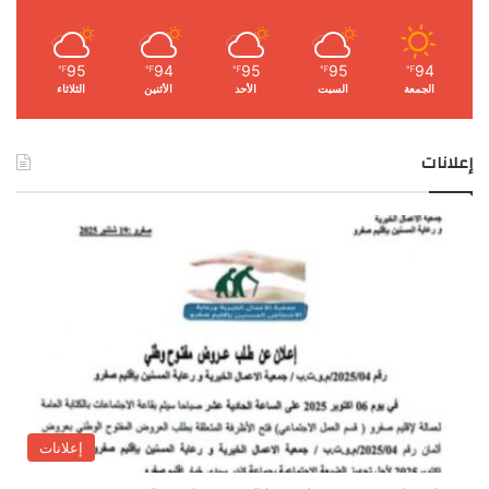
95
94
95
95
94
℉
℉
℉
℉
℉
الجمعة
السبت
الأحد
الأثنين
الثلاثاء
إعلانات
إعلانات