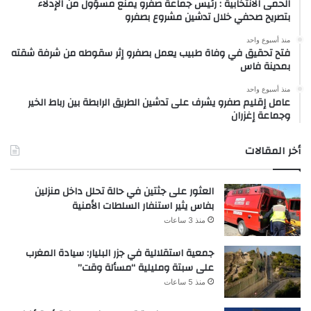
الحمى الانتخابية : رئيس جماعة صفرو يمنع مسؤول من الإدلاء
بتصريح صحفي خلال تدشين مشروع بصفرو
منذ أسبوع واحد
فتح تحقيق في وفاة طبيب يعمل بصفرو إثر سقوطه من شرفة شقته
بمدينة فاس
منذ أسبوع واحد
عامل إقليم صفرو يشرف على تدشين الطريق الرابطة بين رباط الخير
وجماعة إغزران
أخر المقالات
العثور على جثتين في حالة تحلل داخل منزلين
بفاس يثير استنفار السلطات الأمنية
منذ 3 ساعات
جمعية استقلالية في جزر البليار: سيادة المغرب
على سبتة ومليلية “مسألة وقت”
منذ 5 ساعات