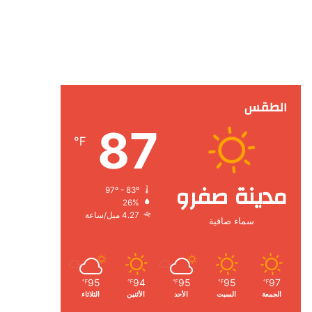
الطقس
87
℉
مدينة صفرو
97º - 83º
26%
4.27 ميل/ساعة
سماء صافية
95
94
95
95
97
℉
℉
℉
℉
℉
الجمعة
السبت
الأحد
الأثنين
الثلاثاء