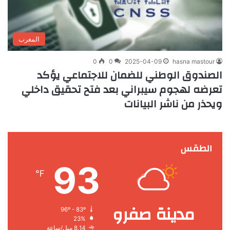
المغرب
0
0
2025-04-09
hasna mastour
الصندوق الوطني للضمان للاجتماعي يؤكد
تعرضه لهجوم سيبراني بعد فتح تحقيق داخلي
ويحذر من ناشر البيانات
الطقس
93
℉
مدينة صفرو
96º - 83º
23%
8.14 ميل/ساعة