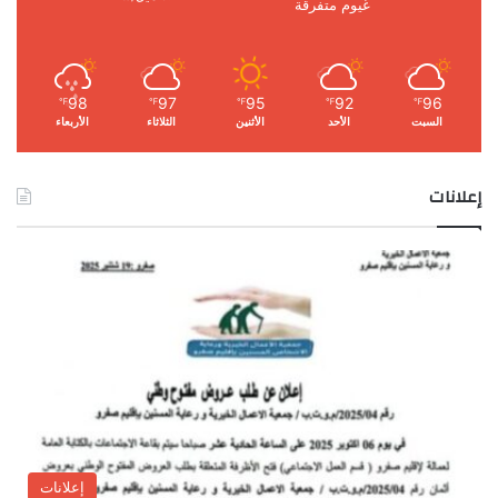
غيوم متفرقة
98
97
95
92
96
℉
℉
℉
℉
℉
السبت
الأحد
الأثنين
الثلاثاء
الأربعاء
إعلانات
إعلانات