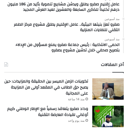
عامل إقليم صفرو يطلق ويدشن مشاريع تنموية بأزيد من 186 مليون
درهم تخليداً للذكرى السابعة والعشرين لعيد العرش المجيد
منذ أسبوعين
صفرو تعزز بنيتها البيئية.. عامل الإقليم يطلق مشروع مركز الطمر
التقني للنفايات المنزلية
منذ أسبوعين
الحمى الانتخابية : رئيس جماعة صفرو يمنع مسؤول من الإدلاء
بتصريح صحفي خلال تدشين مشروع بصفرو
أخر المقالات
تكوينات الزمن الميسر بين الحقيقة والمزايدات: حين
يصبح حق الطالب في المقعد أولى من المزايدة
على المجانية
منذ 14 ساعة
وداد صفرو يتعاقد رسمياً مع الإطار الوطني كريم
أوغاني لقيادة العارضة التقنية
منذ يوم واحد