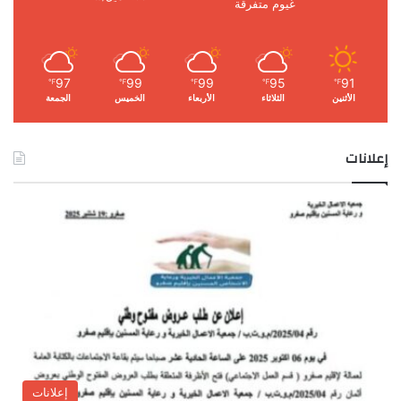
غيوم متفرقة
97
99
99
95
91
℉
℉
℉
℉
℉
الأثنين
الثلاثاء
الأربعاء
الخميس
الجمعة
إعلانات
إعلانات